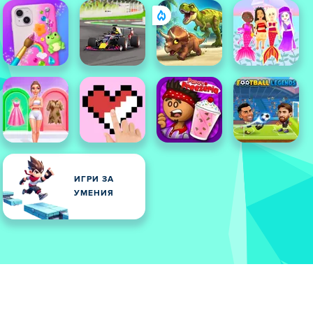
ИГРИ ЗА
УМЕНИЯ