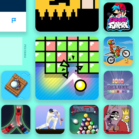
РЕКЛАМА