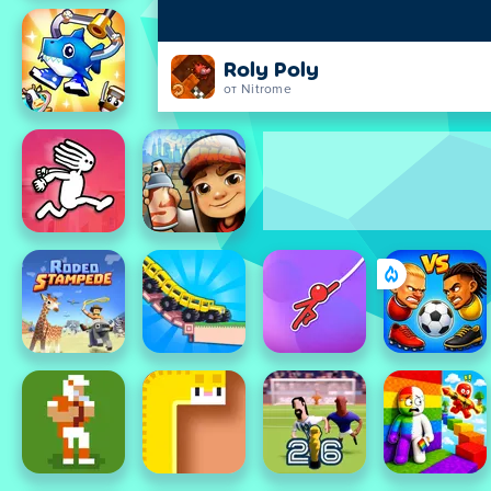
Roly Poly
от Nitrome