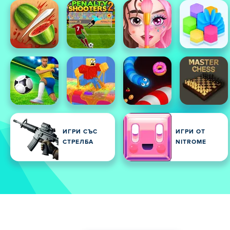
ИГРИ СЪС
ИГРИ ОТ
СТРЕЛБА
NITROME