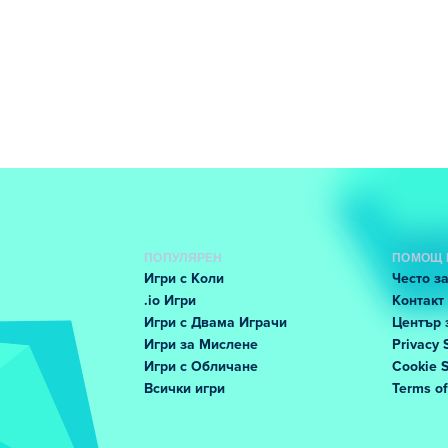
ПОПУЛЯРЕН
ПОМОЩ 
Игри с Коли
Често з
.io Игри
Контакт
Игри с Двама Играчи
Център 
Игри за Мислене
Privacy 
Игри с Обличане
Cookie 
Всички игри
Terms o