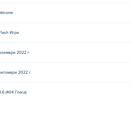
Nitrome
Flash Игри
ноември 2022 г.
октомври 2022 г.
3.6 (404 Гласa)