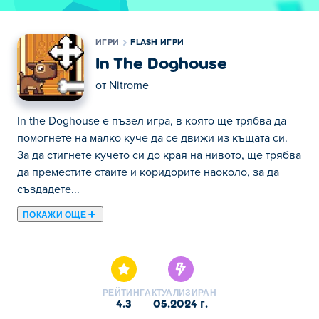
ИГРИ
FLASH ИГРИ
In The Doghouse
от
Nitrome
In the Doghouse е пъзел игра, в която ще трябва да
помогнете на малко куче да се движи из къщата си.
За да стигнете кучето си до края на нивото, ще трябва
да преместите стаите и коридорите наоколо, за да
създадете...
ПОКАЖИ ОЩЕ
In the Doghouse е пъзел игра, в която ще трябва да
помогнете на малко куче да се движи из къщата си.
За да стигнете кучето си до края на нивото, ще трябва
да преместите стаите и коридорите наоколо, за да
РЕЙТИНГ
АКТУАЛИЗИРАН
създадете пътека до финала. Можете да местите само
4.3
05.2024 г.
стаи, които са празни. Кучето ще следва където и да