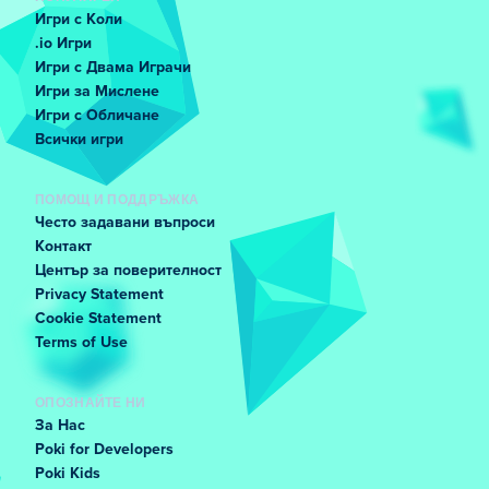
Игри с Коли
.io Игри
Игри с Двама Играчи
Игри за Мислене
Игри с Обличане
Всички игри
ПОМОЩ И ПОДДРЪЖКА
Често задавани въпроси
Контакт
Център за поверителност
Privacy Statement
Cookie Statement
Terms of Use
ОПОЗНАЙТЕ НИ
За Нас
Poki for Developers
Poki Kids