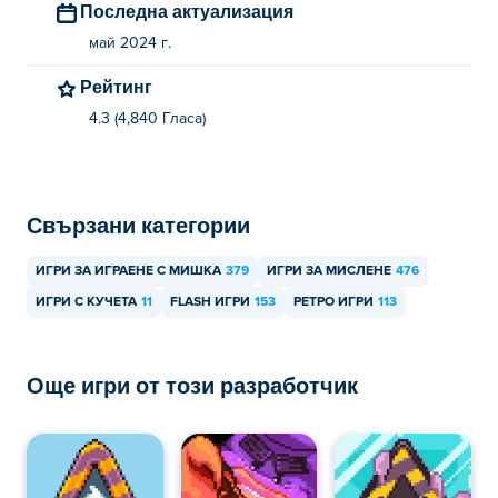
Последна актуализация
Можете да играете In the Doghouse безплатно на Poki.
май 2024 г.
Мога ли да играя In the Doghouse на
Рейтинг
мобилни устройства и настолен компютър?
4.3 (4,840 Гласa)
In the Doghouse може да се играе само на вашия
компютър.
Свързани категории
ИГРИ ЗА ИГРАЕНЕ С МИШКА
379
ИГРИ ЗА МИСЛЕНЕ
476
ИГРИ С КУЧЕТА
11
FLASH ИГРИ
153
РЕТРО ИГРИ
113
Още игри от този разработчик