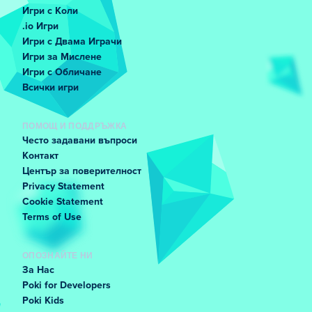
Игри с Коли
.io Игри
Игри с Двама Играчи
Игри за Мислене
Игри с Обличане
Всички игри
ПОМОЩ И ПОДДРЪЖКА
Често задавани въпроси
Контакт
Център за поверителност
Privacy Statement
Cookie Statement
Terms of Use
ОПОЗНАЙТЕ НИ
За Нас
Poki for Developers
Poki Kids