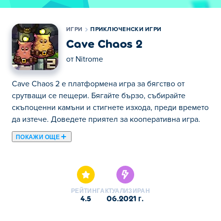
ИГРИ
ПРИКЛЮЧЕНСКИ ИГРИ
Cave Chaos 2
от
Nitrome
Cave Chaos 2 е платформена игра за бягство от
срутващи се пещери. Бягайте бързо, събирайте
скъпоценни камъни и стигнете изхода, преди времето
да изтече. Доведете приятел за кооперативна игра.
ПОКАЖИ ОЩЕ
Тук можете да играете Cave Chaos 2. Cave Chaos 2 е
една от нашите избрани Приключенски Игри.
РЕЙТИНГ
АКТУАЛИЗИРАН
4.5
06.2021 г.