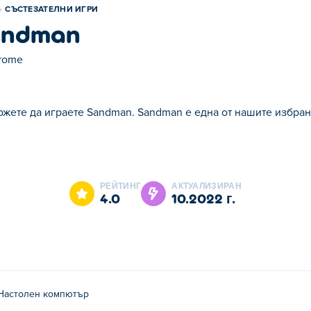
СЪСТЕЗАТЕЛНИ ИГРИ
andman
trome
ожете да играете Sandman. Sandman е една от нашите избра
n е една от нашите избрани Състезателни Игри.
РЕЙТИНГ
АКТУАЛИЗИРАН
4.0
10.2022 г.
Настолен компютър