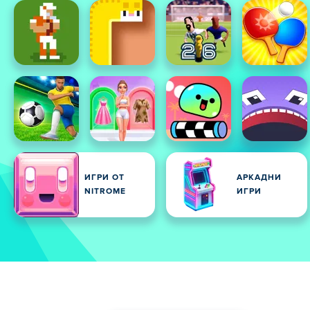
ИГРИ ОТ
АРКАДНИ
NITROME
ИГРИ