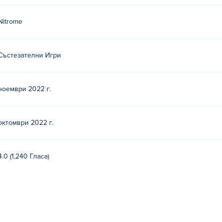
Nitrome
Състезателни Игри
ноември 2022 г.
октомври 2022 г.
4.0 (1,240 Гласa)