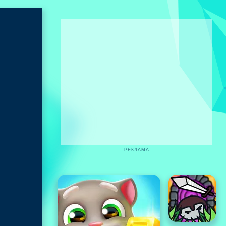
РЕКЛАМА