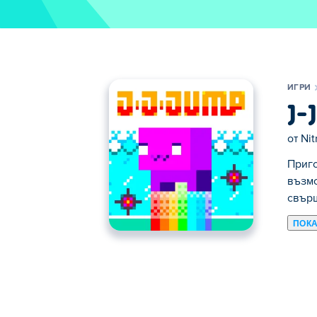
ИГРИ
J-
от
Ni
Приго
възмо
свърш
ПОК
Пригответе се за скок в JJ-Jump! В таз
твърде дълго, покачващата се вода ще 
движенията си разумно! Има 10 различн
Как се играе JJ-Jump?