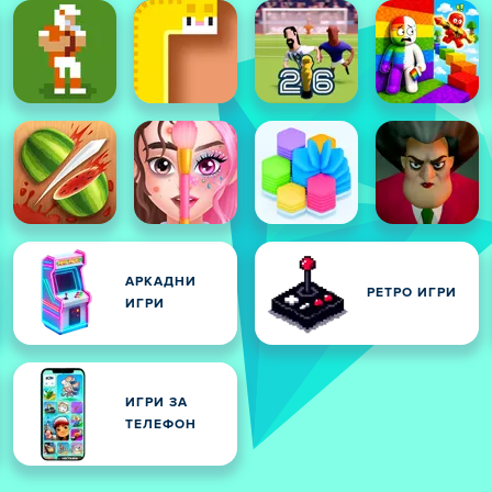
АРКАДНИ
РЕТРО ИГРИ
ИГРИ
ИГРИ ЗА
ТЕЛЕФОН