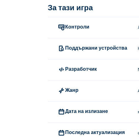
За тази игра
Използвайте клавишите със стре
Използвайте клавиша нагоре, за
Контроли
Кой е създал JJ-Jump?
JJ-Jump е създаден от Nitrome. Играйте 
Поддържани устройства
Как мога да играя JJ-Jump безп
Разработчик
Можете да играете JJ-Jump безплатно н
Мога ли да играя JJ-Jump на мо
Жанр
JJ-Jump може да се играе само на ваш
Дата на излизане
Последна актуализация