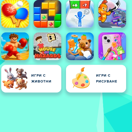
ИГРИ С
ИГРИ С
ЖИВОТНИ
РИСУВАНЕ