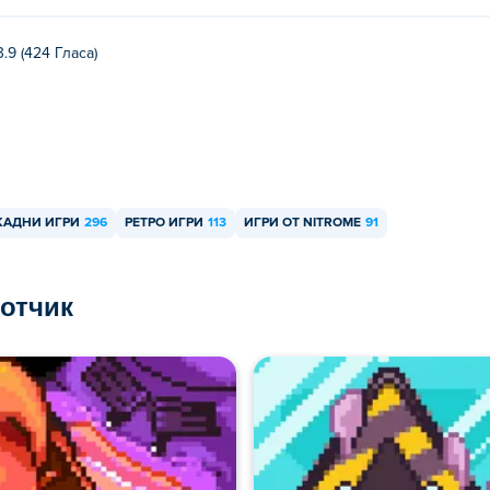
3.9 (424 Гласa)
КАДНИ ИГРИ
296
РЕТРО ИГРИ
113
ИГРИ ОТ NITROME
91
ботчик