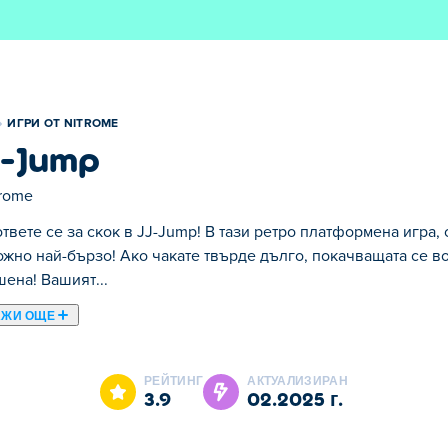
ИГРИ ОТ NITROME
J-Jump
trome
твете се за скок в JJ-Jump! В тази ретро платформена игра, 
жно най-бързо! Ако чакате твърде дълго, покачващата се во
ена! Вашият...
АЖИ ОЩЕ
и ретро платформена игра, създадена от Nitrome, трябва да 
ви настигне и играта е свършена! Вашият герой има огранич
РЕЙТИНГ
АКТУАЛИЗИРАН
и нива, през които да прескочите - можете ли да ги премине
3.9
02.2025 г.