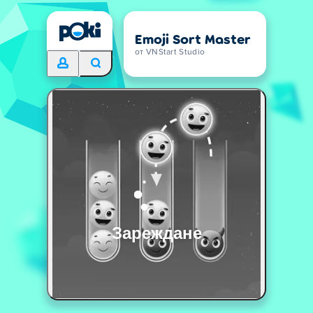
Emoji Sort Master
от VNStart Studio
Зареждане