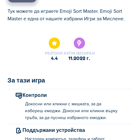
Тук можете да играете Emoji Sort Master. Emoji Sort
Master е една от нашите избрани Игри за Мислене.
Тук можете да играете Emoji Sort Master. Emoji Sort
Master е една от нашите избрани Игри за Мислене.
РЕЙТИНГ
АКТУАЛИЗИРАН
4.4
11.2022 г.
За тази игра
Контроли
Докосни или кликни с мишката, за да
избереш емоджи. Докосни или кликни върху
тръба, за да пуснеш избраното емоджи.
Поддържани устройства
Настолен компютър, телефон и таблет