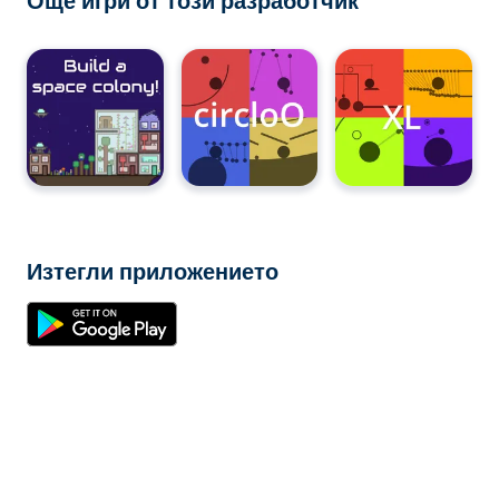
Още игри от този разработчик
Изтегли приложението