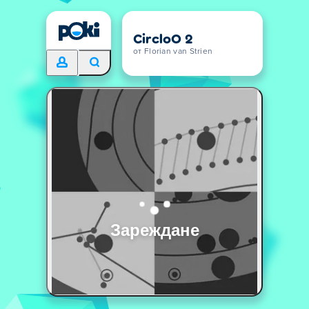
CircloO 2
от Florian van Strien
Зареждане