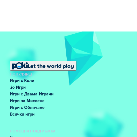
Let the world play
ПОПУЛЯРЕН
Игри с Коли
.io Игри
Игри с Двама Играчи
Игри за Мислене
Игри с Обличане
Всички игри
ПОМОЩ И ПОДДРЪЖКА