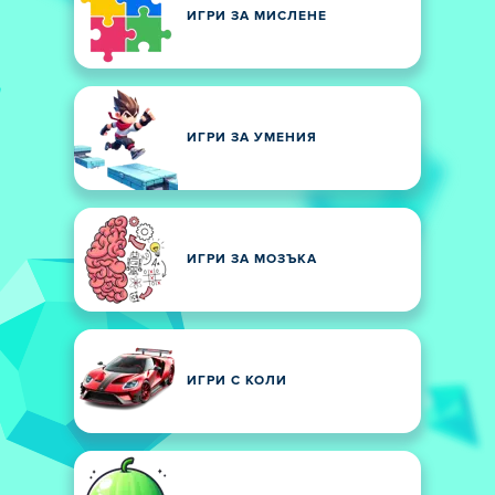
ИГРИ ЗА МИСЛЕНЕ
ИГРИ ЗА УМЕНИЯ
ИГРИ ЗА МОЗЪКА
ИГРИ С КОЛИ