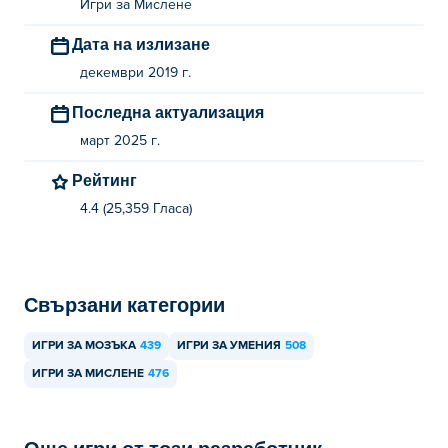
Игри за Мислене
Дата на излизане
декември 2019 г.
Последна актуализация
март 2025 г.
Рейтинг
4.4 (25,359 Гласa)
Свързани категории
ИГРИ ЗА МОЗЪКА
439
ИГРИ ЗА УМЕНИЯ
508
ИГРИ ЗА МИСЛЕНЕ
476