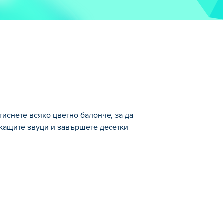
тиснете всяко цветно балонче, за да
укащите звуци и завършете десетки