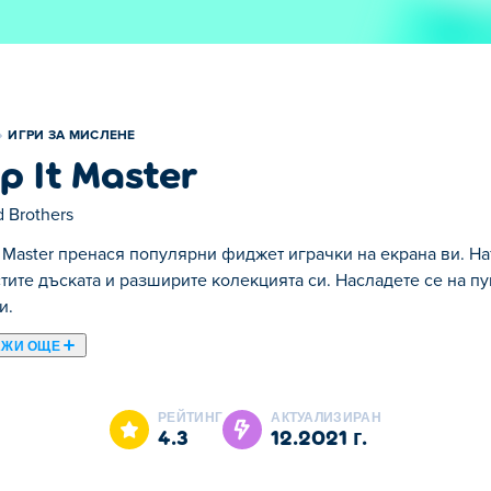
ИГРИ ЗА МИСЛЕНЕ
p It Master
 Brothers
t Master пренася популярни фиджет играчки на екрана ви. На
тите дъската и разширите колекцията си. Насладете се на п
и.
АЖИ ОЩЕ
p It Master е една от нашите избрани Игри за Мислене.
РЕЙТИНГ
АКТУАЛИЗИРАН
4.3
12.2021 г.