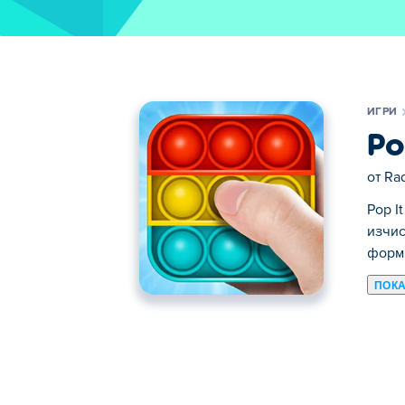
ИГРИ
Po
от
Rad
Pop I
изчис
форм
ПОК
Тук можете да играете Pop It Master. Po