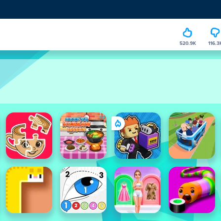
520.9K
116.3