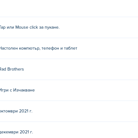
Tap или Mouse click за пукане.
Настолен компютър, телефон и таблет
Rad Brothers
Игри с Изчакване
октомври 2021 г.
декември 2021 г.