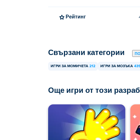
да Cubies е мултиплейър игра, така че 
Рейтинг
Свързани категории
П
ИГРИ ЗА МОМИЧЕТА
212
ИГРИ ЗА МОЗЪКА
43
Още игри от този разра