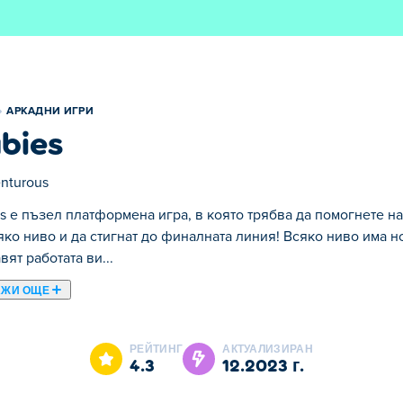
АРКАДНИ ИГРИ
bies
nturous
s е пъзел платформена игра, в която трябва да помогнете на
яко ниво и да стигнат до финалната линия! Всяко ниво има 
вят работата ви...
АЖИ ОЩЕ
то трябва да помогнете на cubies да съберат всичките си мал
препятствия и функции, които ще направят работата ви по с
РЕЙТИНГ
АКТУАЛИЗИРАН
 асансьори, невидими пътеки, изчезващи блокове и много др
4.3
12.2023 г.
ни, скочете в режим 1v1, където можете да предизвикате при
те ли да ги съберете всички?