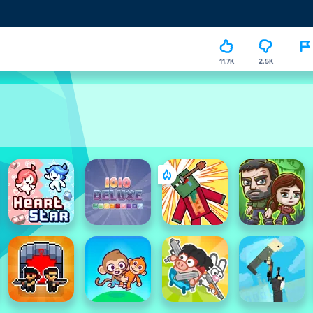
11.7K
2.5K