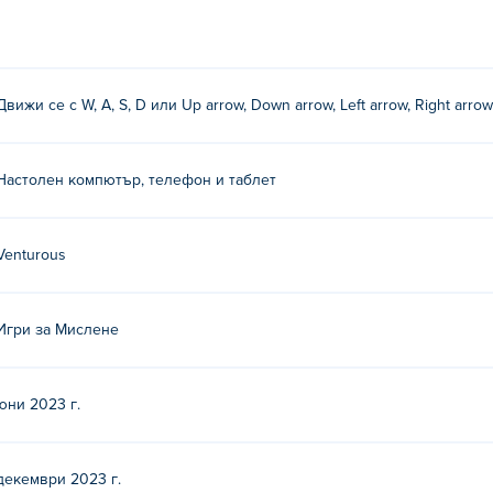
ъс стрелки
Движи се с W, A, S, D или Up arrow, Down arrow, Left arrow, Right arrow
снати около всяко ниво, и стигнете до финалната линия!
Настолен компютър, телефон и таблет
 другата им игра Poki (Поки):
Gobdun
!
Venturous
тно?
Poki.
Игри за Мислене
лни устройства и десктоп?
юни 2023 г.
ютър и мобилни устройства като телефони и таблети.
риятел?
декември 2023 г.