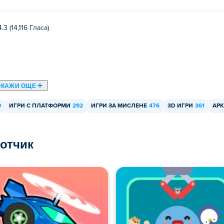
можете да играете на място с приятелите си!
4.3 (14,116 Гласa)
ОКАЖИ ОЩЕ
9
ИГРИ С ПЛАТФОРМИ
292
ИГРИ ЗА МИСЛЕНЕ
476
3D ИГРИ
361
АР
ботчик