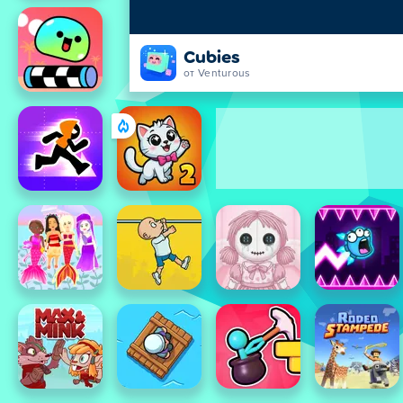
Cubies
от Venturous