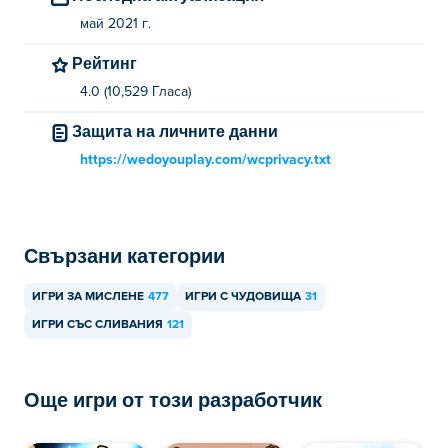
май 2021 г.
Рейтинг
4.0 (10,529 Гласa)
Защита на личните данни
https://wedoyouplay.com/wcprivacy.txt
Свързани категории
ИГРИ ЗА МИСЛЕНЕ
477
ИГРИ С ЧУДОВИЩА
31
ИГРИ СЪС СЛИВАНИЯ
121
Още игри от този разработчик