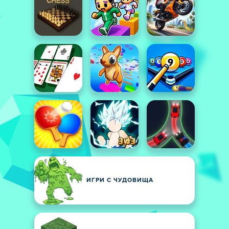
ИГРИ С ЧУДОВИЩА