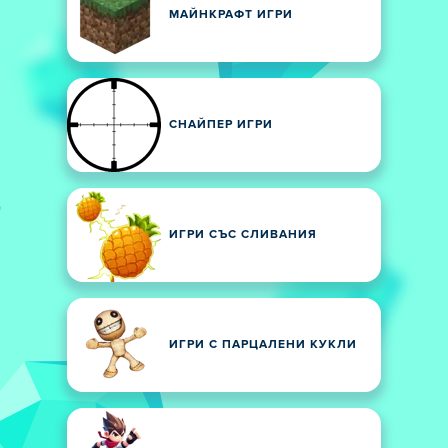
МАЙНКРАФТ ИГРИ
СНАЙПЕР ИГРИ
ИГРИ СЪС СЛИВАНИЯ
ИГРИ С ПАРЦАЛЕНИ КУКЛИ