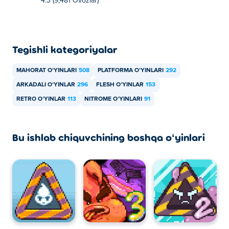
4.3 (9,481 Ovozlar)
Tegishli kategoriyalar
MAHORAT OʻYINLARI
508
PLATFORMA OʻYINLARI
292
ARKADALI OʻYINLAR
296
FLESH OʻYINLAR
153
RETRO OʻYINLAR
113
NITROME OʻYINLARI
91
Bu ishlab chiquvchining boshqa oʻyinlari