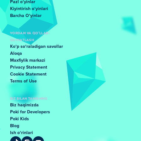
Pazl oʻyinlar
Kiyintirish oʻyinlari
Barcha Oʻyinlar
YORDAM VA QO'LLAB-
QUVVATLASH
Koʻp soʻraladigan savollar
Aloqa
Maxfiylik markazi
Privacy Statement
Cookie Statement
Terms of Use
BIZ BILAN TANISHING
Biz haqimizda
Poki for Developers
Poki Kids
Blog
Ish oʻrinlari