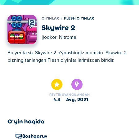
OʻYINLAR
FLESH OʻYINLAR
Skywire 2
Ijodkor:
Nitrome
Bu yerda siz Skywire 2 o'ynashingiz mumkin. Skywire 2
bizning tanlangan Flesh oʻyinlar larimizdan biridir.
Bu yerda siz Skywire 2 o'ynashingiz mumkin. Skywire 2
bizning tanlangan Flesh oʻyinlar larimizdan biridir.
REYTING
YANGILANGAN
4.3
avg, 2021
Oʻyin haqida
Boshqaruv