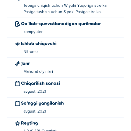
Tepaga chiqish uchun W yoki Yuqoriga strelka.
Pastga tushish uchun S yoki Pastga strelka.
Qoʻllab-quvvatlanadigan qurilmalar
kompyuter
Ishlab chiquvchi
Nitrome
Janr
Mahorat oʻyinlari
Chiqarilish sanasi
avgust, 2021
Soʻnggi yangilanish
avgust, 2021
Reyting