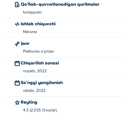
Qoʻllab-quvvatlanadigan qurilmalar
kompyuter
Ishlab chiquvchi
Nitrome
Janr
Platforma oʻyinlari
Chiqarilish sanasi
noyabr, 2022
Soʻnggi yangilanish
oktabr, 2022
Reyting
4.3 (2,035 Ovozlar)