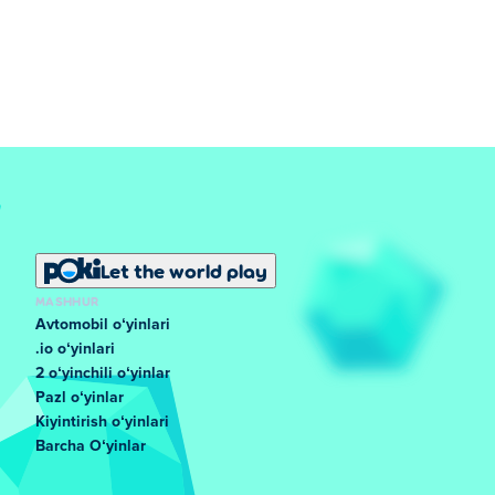
Let the world play
MASHHUR
Avtomobil oʻyinlari
.io oʻyinlari
2 oʻyinchili oʻyinlar
Pazl oʻyinlar
Kiyintirish oʻyinlari
Barcha Oʻyinlar