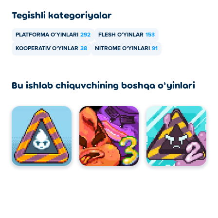
Tegishli kategoriyalar
PLATFORMA OʻYINLARI
292
FLESH OʻYINLAR
153
KOOPERATIV OʻYINLAR
38
NITROME OʻYINLARI
91
Bu ishlab chiquvchining boshqa oʻyinlari