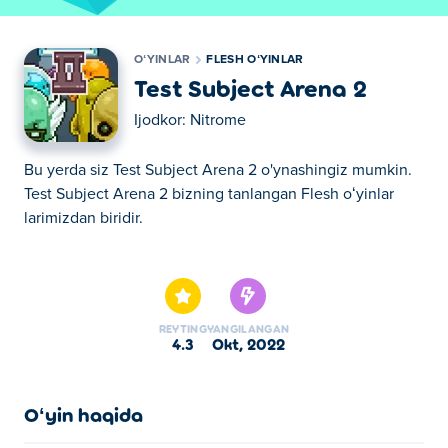
OʻYINLAR
FLESH OʻYINLAR
Test Subject Arena 2
Ijodkor:
Nitrome
Bu yerda siz Test Subject Arena 2 o'ynashingiz mumkin.
Test Subject Arena 2 bizning tanlangan Flesh oʻyinlar
larimizdan biridir.
Bu yerda siz Test Subject Arena 2 o'ynashingiz mumkin.
Test Subject Arena 2 bizning tanlangan Flesh oʻyinlar
larimizdan biridir.
REYTING
YANGILANGAN
4.3
okt, 2022
Oʻyin haqida