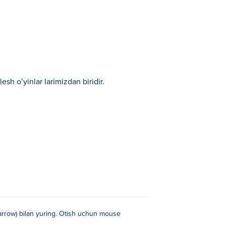
sh oʻyinlar larimizdan biridir.
t arrow) bilan yuring. Otish uchun mouse