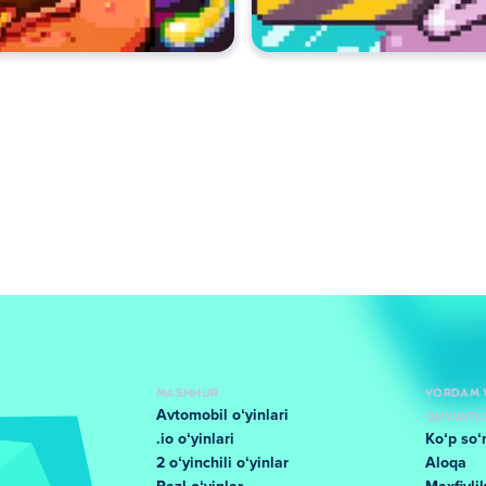
MASHHUR
YORDAM 
Avtomobil oʻyinlari
QUVVATL
.io oʻyinlari
Koʻp soʻ
2 oʻyinchili oʻyinlar
Aloqa