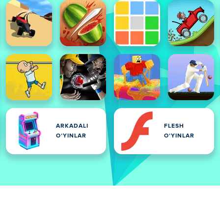
ARKADALI
FLESH
OʻYINLAR
OʻYINLAR