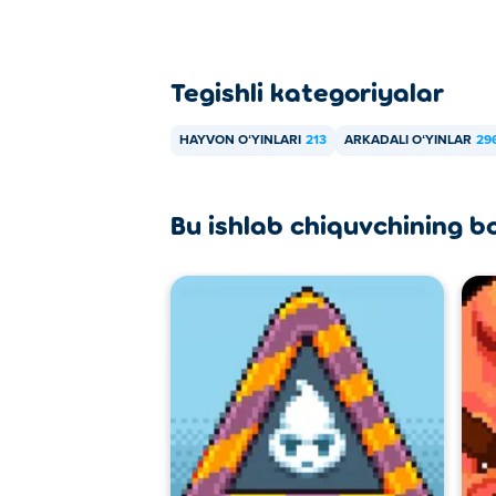
Tegishli kategoriyalar
HAYVON OʻYINLARI
213
ARKADALI OʻYINLAR
29
Bu ishlab chiquvchining b