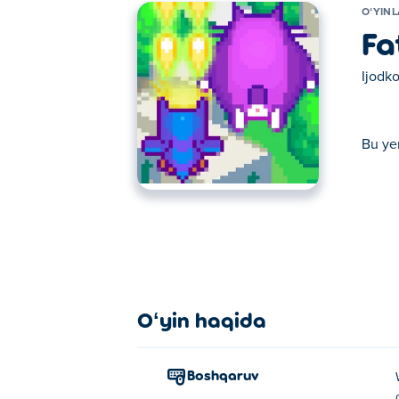
OʻYIN
Fa
Ijodko
Bu yer
Bu yerda siz Fat Cat o'ynashingiz mumkin. F
Oʻyin haqida
Boshqaruv