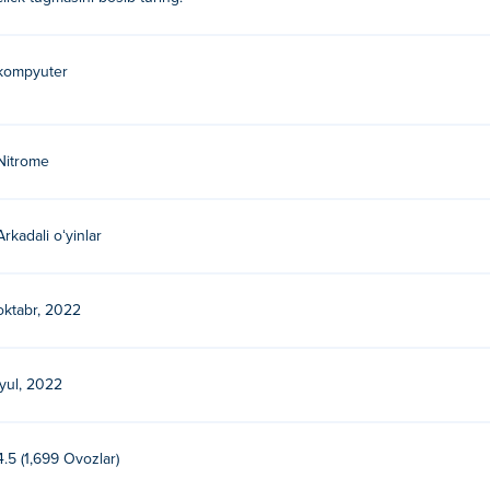
kompyuter
Nitrome
Arkadali oʻyinlar
oktabr, 2022
iyul, 2022
4.5 (1,699 Ovozlar)