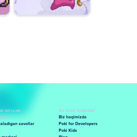
VA QO'LLAB-
BIZ BILAN TANISHING
ASH
Biz haqimizda
raladigan savollar
Poki for Developers
Poki Kids