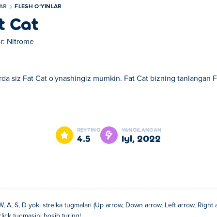
LAR
FLESH OʻYINLAR
t Cat
r:
Nitrome
da siz Fat Cat o'ynashingiz mumkin. Fat Cat bizning tanlangan Fle
at Cat bizning tanlangan Flesh oʻyinlar larimizdan biridir.
REYTING
YANGILANGAN
4.5
iyl, 2022
W, A, S, D yoki strelka tugmalari (Up arrow, Down arrow, Left arrow, Righ
click tugmasini bosib turing!