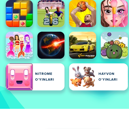
NITROME
HAYVON
OʻYINLARI
OʻYINLARI