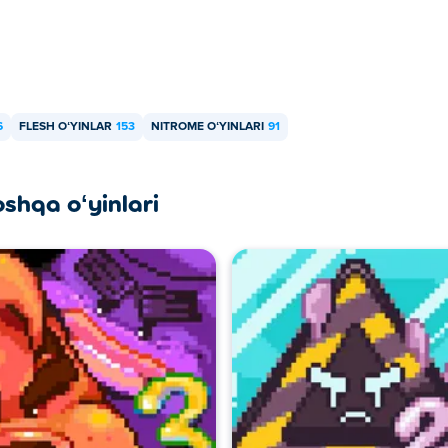
6
FLESH OʻYINLAR
153
NITROME OʻYINLARI
91
oshqa oʻyinlari