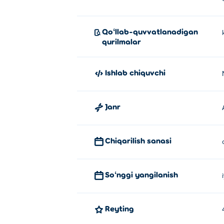
Qoʻllab-quvvatlanadigan
qurilmalar
Ishlab chiquvchi
Janr
Chiqarilish sanasi
Soʻnggi yangilanish
Reyting