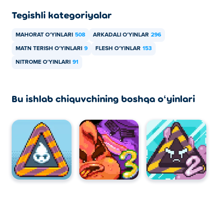
Tegishli kategoriyalar
MAHORAT OʻYINLARI
508
ARKADALI OʻYINLAR
296
MATN TERISH OʻYINLARI
9
FLESH OʻYINLAR
153
NITROME OʻYINLARI
91
Bu ishlab chiquvchining boshqa oʻyinlari