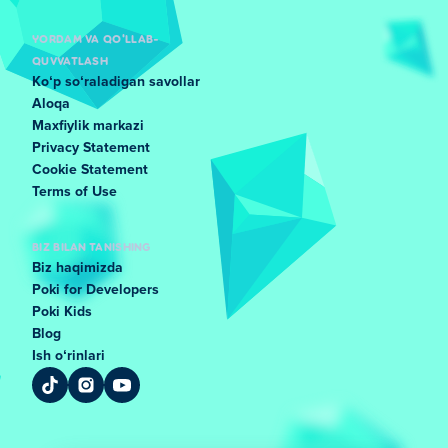
YORDAM VA QO'LLAB-
QUVVATLASH
Koʻp soʻraladigan savollar
Aloqa
Maxfiylik markazi
Privacy Statement
Cookie Statement
Terms of Use
BIZ BILAN TANISHING
Biz haqimizda
Poki for Developers
Poki Kids
Blog
Ish oʻrinlari