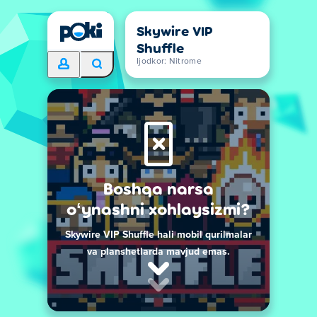
Skywire VIP
Shuffle
Ijodkor: Nitrome
Boshqa narsa
oʻynashni xohlaysizmi?
Skywire VIP Shuffle hali mobil qurilmalar
va planshetlarda mavjud emas.