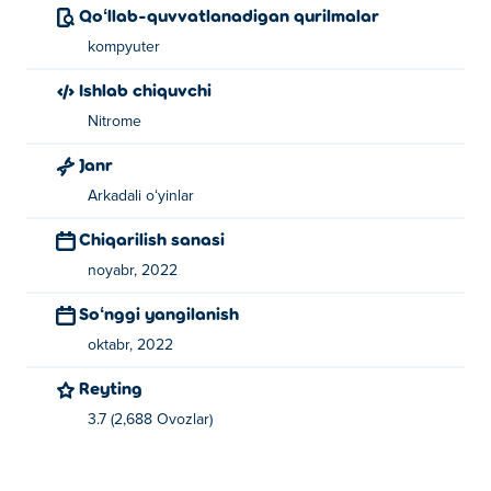
Qoʻllab-quvvatlanadigan qurilmalar
kompyuter
Ishlab chiquvchi
Nitrome
Janr
Arkadali oʻyinlar
Chiqarilish sanasi
noyabr, 2022
Soʻnggi yangilanish
oktabr, 2022
Reyting
3.7 (2,688 Ovozlar)