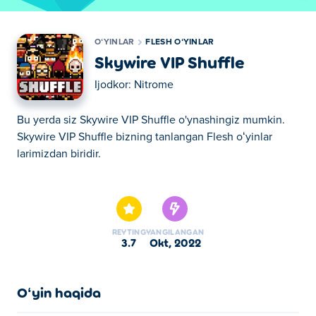
OʻYINLAR
FLESH OʻYINLAR
Skywire VIP Shuffle
Ijodkor:
Nitrome
Bu yerda siz Skywire VIP Shuffle o'ynashingiz mumkin.
Skywire VIP Shuffle bizning tanlangan Flesh oʻyinlar
larimizdan biridir.
Bu yerda siz Skywire VIP Shuffle o'ynashingiz mumkin.
Skywire VIP Shuffle bizning tanlangan Flesh oʻyinlar
larimizdan biridir.
REYTING
YANGILANGAN
3.7
okt, 2022
Oʻyin haqida