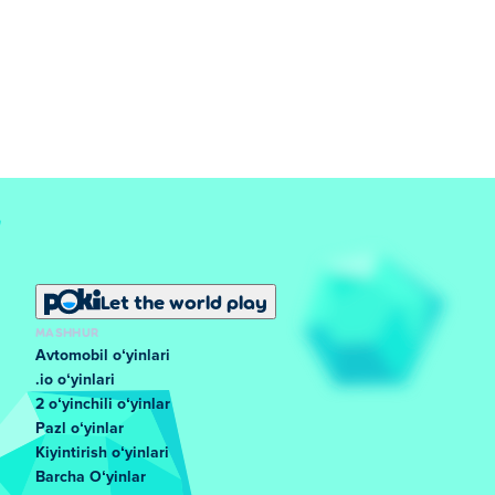
Let the world play
MASHHUR
Avtomobil oʻyinlari
.io oʻyinlari
2 oʻyinchili oʻyinlar
Pazl oʻyinlar
Kiyintirish oʻyinlari
Barcha Oʻyinlar