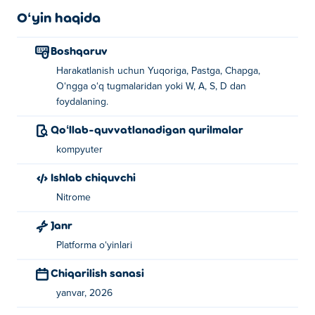
mo''jizalarga aylantira olasizmi?
Oʻyin haqida
Jackfrostni qanday o'ynash kerak?
Boshqaruv
Harakatlanish uchun Yuqoriga, Pastga, Chapga,
Harakat qilish uchun o'q tugmalaridan yoki
Oʻngga oʻq tugmalaridan yoki W, A, S, D dan
WASD-dan foydalaning!
foydalaning.
Jackfrostni kim yaratgan?
Qoʻllab-quvvatlanadigan qurilmalar
kompyuter
Jackfrost Nitrome tomonidan yaratilgan. Ularning boshqa
o'yinlarini o'ynang Poki:
Bad Ice-Cream
,
Double Edged
va
Ishlab chiquvchi
Bad Ice-Cream 3
!
Nitrome
Qanday qilib Jackfrostni bepul o'ynashim
Janr
mumkin?
Platforma oʻyinlari
Poki da Jackfrost o'yinini bepul o'ynashingiz mumkin.
Chiqarilish sanasi
yanvar, 2026