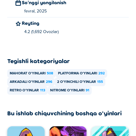
Soʻnggi yangilanish
fevral, 2025
Reyting
4.2 (1,692 Ovozlar)
Tegishli kategoriyalar
MAHORAT OʻYINLARI
508
PLATFORMA OʻYINLARI
292
ARKADALI OʻYINLAR
296
2 OʻYINCHILI OʻYINLAR
155
RETRO OʻYINLAR
113
NITROME OʻYINLARI
91
Bu ishlab chiquvchining boshqa oʻyinlari