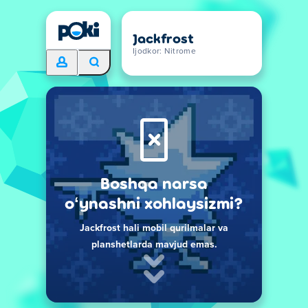
Jackfrost
Ijodkor: Nitrome
Boshqa narsa
oʻynashni xohlaysizmi?
Jackfrost hali mobil qurilmalar va
planshetlarda mavjud emas.