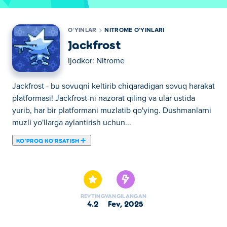
OʻYINLAR
NITROME OʻYINLARI
Jackfrost
Ijodkor:
Nitrome
Jackfrost - bu sovuqni keltirib chiqaradigan sovuq harakat
platformasi! Jackfrost-ni nazorat qiling va ular ustida
yurib, har bir platformani muzlatib qo'ying. Dushmanlarni
muzli yo'llarga aylantirish uchun...
KOʻPROQ KOʻRSATISH
Jackfrost - bu sovuqni keltirib chiqaradigan sovuq harakat
platformasi! Jackfrost-ni nazorat qiling va ular ustida
yurib, har bir platformani muzlatib qo'ying. Dushmanlarni
muzli yo'llarga aylantirish uchun sakrab chiqing, lekin
REYTING
YANGILANGAN
tezda bo'ling - muz eriydi! Narvonlarni ko'taring,
4.2
fev, 2025
to'siqlarni engib o'ting va har bir darajadan o'tish
yo'lingizni muzlatib qo'ying. Butun dunyoni qishki