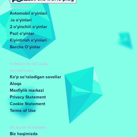
MASHHUR
Avtomobil oʻyinlari
.io oʻyinlari
2 oʻyinchili oʻyinlar
Pazl oʻyinlar
Kiyintirish oʻyinlari
Barcha Oʻyinlar
YORDAM VA QO'LLAB-
QUVVATLASH
Koʻp soʻraladigan savollar
Aloqa
Maxfiylik markazi
Privacy Statement
Cookie Statement
Terms of Use
BIZ BILAN TANISHING
Biz haqimizda