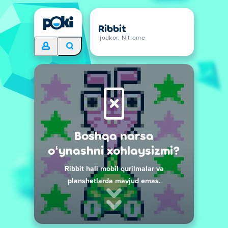
Ribbit
Ijodkor: Nitrome
Boshqa narsa
oʻynashni xohlaysizmi?
Ribbit hali mobil qurilmalar va
planshetlarda mavjud emas.