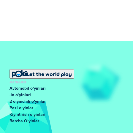
Let the world play
MASHHUR
Avtomobil oʻyinlari
.io oʻyinlari
2 oʻyinchili oʻyinlar
Pazl oʻyinlar
Kiyintirish oʻyinlari
Barcha Oʻyinlar