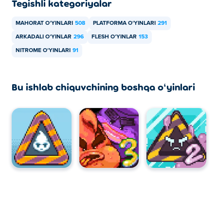
Tegishli kategoriyalar
MAHORAT OʻYINLARI
508
PLATFORMA OʻYINLARI
291
ARKADALI OʻYINLAR
296
FLESH OʻYINLAR
153
NITROME OʻYINLARI
91
Bu ishlab chiquvchining boshqa oʻyinlari