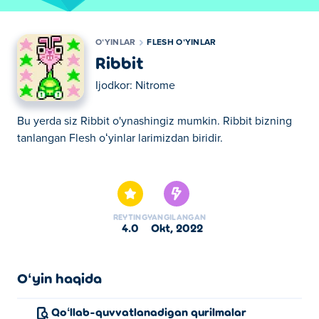
OʻYINLAR
FLESH OʻYINLAR
Ribbit
Ijodkor:
Nitrome
Bu yerda siz Ribbit o'ynashingiz mumkin. Ribbit bizning
tanlangan Flesh oʻyinlar larimizdan biridir.
Bu yerda siz Ribbit o'ynashingiz mumkin. Ribbit bizning
tanlangan Flesh oʻyinlar larimizdan biridir.
REYTING
YANGILANGAN
4.0
okt, 2022
Oʻyin haqida
Qoʻllab-quvvatlanadigan qurilmalar