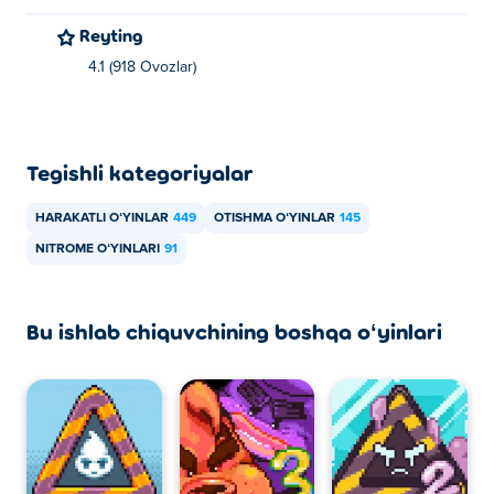
Reyting
4.1 (918 Ovozlar)
Tegishli kategoriyalar
HARAKATLI OʻYINLAR
449
OTISHMA OʻYINLAR
145
NITROME OʻYINLARI
91
Bu ishlab chiquvchining boshqa oʻyinlari