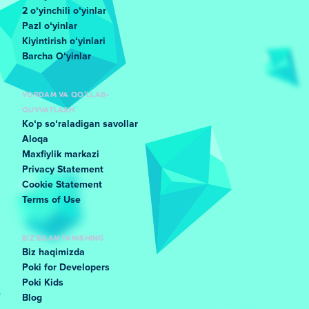
2 oʻyinchili oʻyinlar
Pazl oʻyinlar
Kiyintirish oʻyinlari
Barcha Oʻyinlar
YORDAM VA QO'LLAB-
QUVVATLASH
Koʻp soʻraladigan savollar
Aloqa
Maxfiylik markazi
Privacy Statement
Cookie Statement
Terms of Use
BIZ BILAN TANISHING
Biz haqimizda
Poki for Developers
Poki Kids
Blog