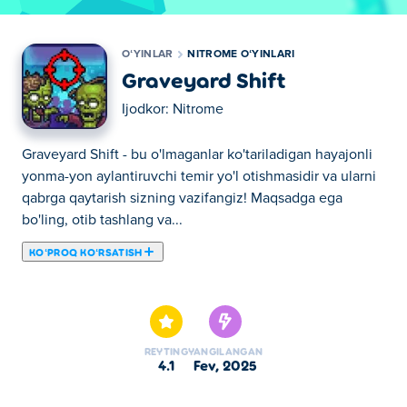
OʻYINLAR
NITROME OʻYINLARI
Graveyard Shift
Ijodkor:
Nitrome
Graveyard Shift - bu o'lmaganlar ko'tariladigan hayajonli
yonma-yon aylantiruvchi temir yo'l otishmasidir va ularni
qabrga qaytarish sizning vazifangiz! Maqsadga ega
bo'ling, otib tashlang va...
KOʻPROQ KOʻRSATISH
Graveyard Shift - bu o'lmaganlar ko'tariladigan hayajonli
yonma-yon aylantiruvchi temir yo'l otishmasidir va ularni
qabrga qaytarish sizning vazifangiz! Maqsadga ega
bo'ling, otib tashlang va o'zingizni zombi va soyada
REYTING
YANGILANGAN
yashiringan boshqa dahshatli mavjudotlardan himoya
4.1
fev, 2025
qiling. Hujumlarni blokirovka qilish uchun qalqoningizdan
foydalaning, lekin ehtiyot bo'ling - bu abadiy davom