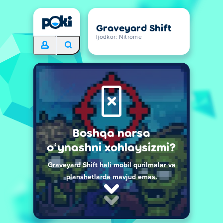
Graveyard Shift
Ijodkor: Nitrome
Boshqa narsa
oʻynashni xohlaysizmi?
Graveyard Shift hali mobil qurilmalar va
planshetlarda mavjud emas.