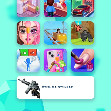
OTISHMA OʻYINLAR