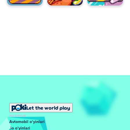
Let the world play
MASHHUR
Avtomobil oʻyinlari
.io oʻyinlari