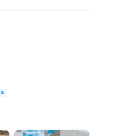
ettes.
313