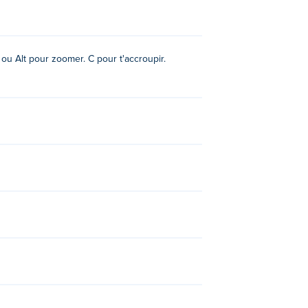
l ou Alt pour zoomer. C pour t'accroupir.
Online
,
PixWars 2
, et
Combat Reloaded 2