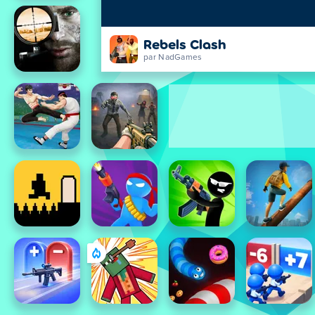
Rebels Clash
par NadGames