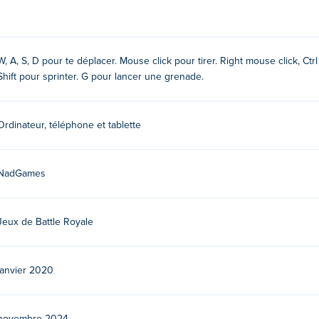
W, A, S, D pour te déplacer. Mouse click pour tirer. Right mouse click, Ctr
Shift pour sprinter. G pour lancer une grenade.
 (Cmd) ou Alt
Ordinateur, téléphone et tablette
NadGames
Jeux de Battle Royale
s. Jouez à leurs autres jeux sur Poki:
Bomber Royale
,
Combat 
ash gratuitement ?
janvier 2020
Clash sur Poki.