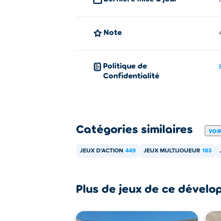
Puis-je jouer à Rebels Clash sur d
Rebels Clash peut être joué sur votre ordi
Note
Politique de
Confidentialité
Catégories similaires
VOI
JEUX D'ACTION
449
JEUX MULTIJOUEUR
183
Plus de jeux de ce dévelo