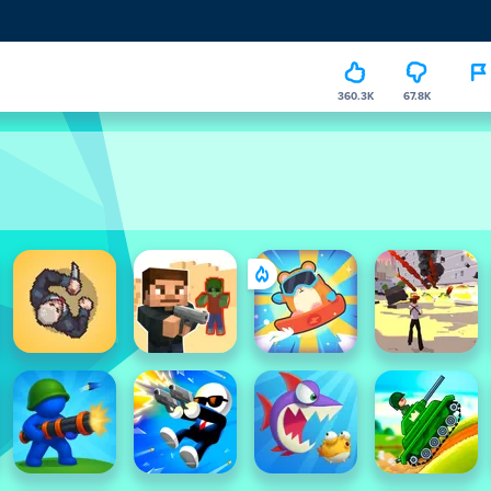
360.3K
67.8K