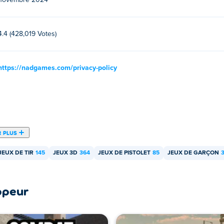
novembre 2024
es appareils mobiles et des ordinateurs ?
nateur et vos appareils mobiles comme les téléphones et les tabl
4.4 (428,019 Votes)
https://nadgames.com/privacy-policy
R PLUS
JEUX DE TIR
145
JEUX 3D
364
JEUX DE PISTOLET
85
JEUX DE GARÇON
ppeur