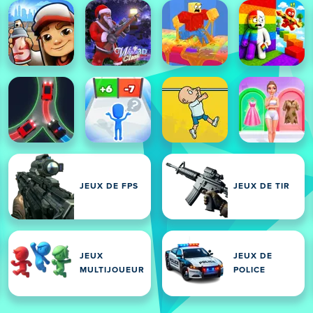
JEUX DE FPS
JEUX DE TIR
JEUX
JEUX DE
MULTIJOUEUR
POLICE