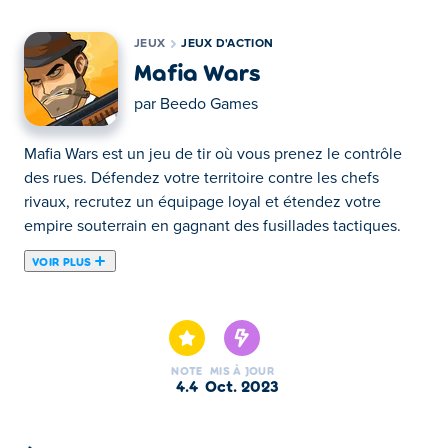
JEUX
JEUX D'ACTION
Mafia Wars
par
Beedo Games
Mafia Wars est un jeu de tir où vous prenez le contrôle
des rues. Défendez votre territoire contre les chefs
rivaux, recrutez un équipage loyal et étendez votre
empire souterrain en gagnant des fusillades tactiques.
VOIR PLUS
Mafia Wars est un jeu de tir plein d'action où vous
incarnez un justicier de cow-boy qui lutte contre la
corruption de la mafia. Le jeu propose de nombreux
niveaux captivants et immersifs avec différents types de
NOTE
MIS À JOUR
boss. Vous devez être prudent avec la façon dont vous
4.4
oct. 2023
utilisez vos balles, car leur sauvegarde sera utile dans les
batailles difficiles. Vous pouvez même débloquer de