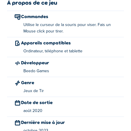
nombreuses armes sympas et de puissants alliés en
À propos de ce jeu
progressant dans le jeu. Nous vous ferons une offre que
vous ne pouvez pas refuser: partagez ce jeu avec vos
Commandes
amis!
Utilise le curseur de la souris pour viser. Fais un
Mouse click pour tirer.
Comment jouer:
Appareils compatibles
Utilisez le curseur de votre souris pour viser et le bouton
Ordinateur, téléphone et tablette
gauche de la souris pour tirer.
Développeur
À propos du créateur:
Beedo Games
Mafia Wars est créé par Beedo Games. Découvrez leurs
Genre
autres jeux
Clash of Tanks
,
Clash Of Armour
, blocky-
Jeux de Tir
snakes,
Jelly Sokoban
, swingers et
Tanko.io
au Poki!
Date de sortie
août 2020
Dernière mise à jour
octobre 2023