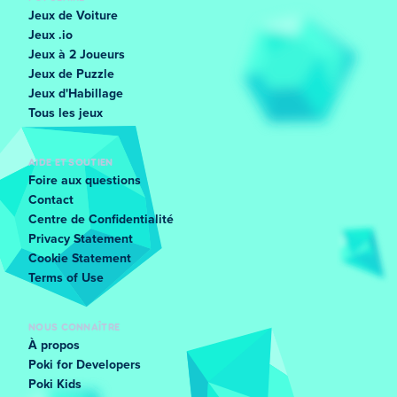
Jeux de Voiture
Jeux .io
Jeux à 2 Joueurs
Jeux de Puzzle
Jeux d'Habillage
Tous les jeux
AIDE ET SOUTIEN
Foire aux questions
Contact
Centre de Confidentialité
Privacy Statement
Cookie Statement
Terms of Use
NOUS CONNAÎTRE
À propos
Poki for Developers
Poki Kids