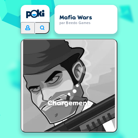
Mafia Wars
par Beedo Games
Chargement