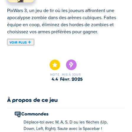
PixWars 3, un jeu de tir où les joueurs affrontent une
apocalypse zombie dans des arènes cubiques. Faites
équipe en coop, éliminez des hordes de zombies et
choisissez vos armes préférées pour gagner.
VOIR PLUS
PixWars 3 est un jeu de tir coopératif intense à la
troisième personne où vous affrontez des hordes de
zombies implacables sur huit cartes de campagne
palpitantes. Faites équipe avec vos amis, choisissez
NOTE
MIS À JOUR
votre niveau de difficulté (de Facile à Légende) et
4.4
févr. 2025
plongez dans d'autres modes bourrés d'action comme
Skywars, Horde de zombies, Zone de combat et Arène
de sumo. Serez-vous capable de survivre à l'apocalypse
À propos de ce jeu
zombie ultime dans PixWars 3 ?
Commandes
Comment jouer à PixWars 3 ?
Déplace-toi avec W, A, S, D ou les flèches (Up,
Down, Left, Right). Saute avec la Spacebar !
Déplacement : WASD ou flèche