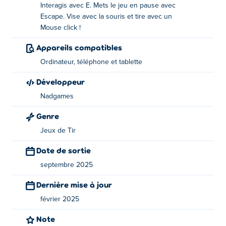
Interagis avec E. Mets le jeu en pause avec
Saut : barre d'espace
Escape. Vise avec la souris et tire avec un
Mouse click !
Interagir : E
Appareils compatibles
Pause : Évasion
Ordinateur, téléphone et tablette
Utilisez votre souris, visez et tirez !
Développeur
Qui a créé PixWars 3 ?
Nadgames
Genre
PixWars 3 est créé par NadGames. Jouez à leurs autres
jeux sur Poki:
Bomber Royale
,
Combat Online
,
Combat
Jeux de Tir
Online 2
,
Combat Reloaded
,
Combat Reloaded 2
,
Date de sortie
PixWars 2
et
Rebels Clash
!
septembre 2025
Comment puis-je jouer à PixWars 3
Dernière mise à jour
gratuitement ?
février 2025
Vous pouvez jouer à PixWars 3 gratuitement sur Poki.
Note