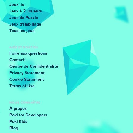
Jeux .io
Jeux à 2 Joueurs
Jeux de Puzzle
Jeux d'Habillage
Tous les jeux
AIDE ET SOUTIEN
Foire aux questions
Contact
Centre de Confidentialité
Privacy Statement
Cookie Statement
Terms of Use
NOUS CONNAÎTRE
À propos
Poki for Developers
Poki Kids
Blog