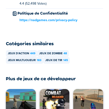
Puis-je jouer à PixWars 3 sur des appareils
4.4 (52,498 Votes)
mobiles et sur un ordinateur de bureau ?
Politique de Confidentialité
PixWars 3 peut être joué sur votre ordinateur et vos
https://nadgames.com/privacy-policy
appareils mobiles comme les téléphones et les tablettes.
Puis-je jouer à PixWars 3 avec mon ami ?
Catégories similaires
Oui ! PixWars 3 est un jeu multijoueur, vous pouvez donc
jouer en ligne avec vos amis !
JEUX D'ACTION
449
JEUX DE ZOMBIE
48
JEUX MULTIJOUEUR
183
JEUX DE TIR
145
Plus de jeux de ce développeur