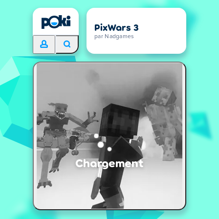
PixWars 3
par Nadgames
Chargement