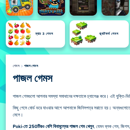
ম্যাচ 3 গেমস
প্ল্যাটফর্ম গেমস
গেমস
পাজল গেমস
পাজল গেমস
পাজল গেমগুলো আপনার সমস্যা সমাধানের দক্ষতাকে চ্যালেঞ্জ করে। এই যুক্তি-ভি
কিছু গেমে বোর্ড ভরে যাওয়ার আগে আপনাকে জিনিসপত্র সরাতে হয়। অন্যগুলোতে আপন
মেলে।
Poki-তে 250টিরও বেশি বিনামূল্যের পাজল গেম খেলুন
, যেমন ব্লক গেম, জিগস