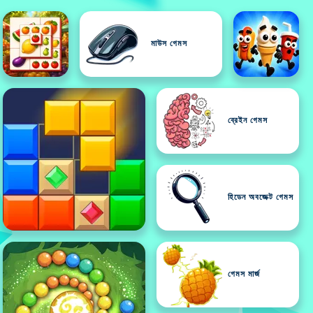
মাউস গেমস
ব্রেইন গেমস
হিডেন অবজেক্ট গেমস
গেমস মার্জ