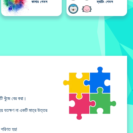
কালার গেমস
ম্যাচিং গেমস
ি খুঁজে বের করা।
হয় যতক্ষণ না একটি মাত্র উত্তর
পরিণত হয়!