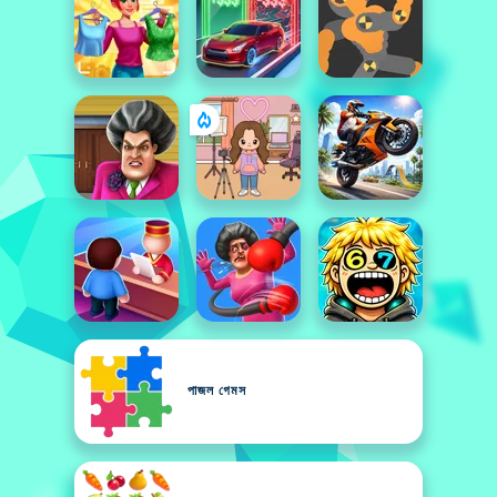
পাজল গেমস