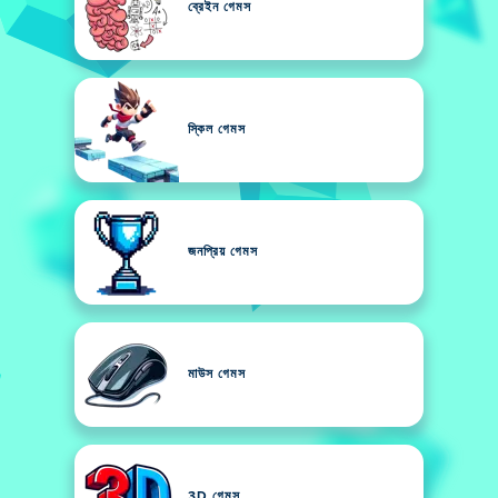
ব্রেইন গেমস
স্কিল গেমস
জনপ্রিয় গেমস
মাউস গেমস
3D গেমস