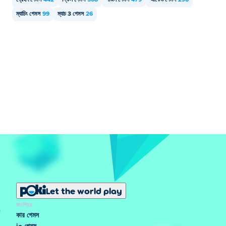
ব্রেইন গেমস
442
স্কিল গেমস
508
পাজল গেমস
479
আর্কেড গেমস
296
ম্যাচিং গেমস
99
ম্যাচ 3 গেমস
26
Let the world play
জনপ্রিয়
কার গেমস