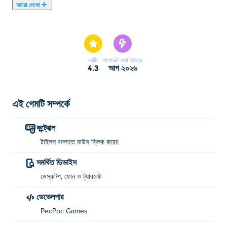
আরো দেখো
এখানে আপনি Match Arena খেলতে পারেন। Match Arena আমাদের
নির্বাচিত পাজল গেমস এর একটি।
রেটিং
আপডেট করা হয়েছে
4.3
আগ ২০২৬
এই গেমটি সম্পর্কে
কন্ট্রোল
টাইলস বদলাতে মাউস ক্লিক করো!
সমর্থিত ডিভাইস
ডেস্কটপ, ফোন ও ট্যাবলেট
ডেভেলপার
PecPoc Games