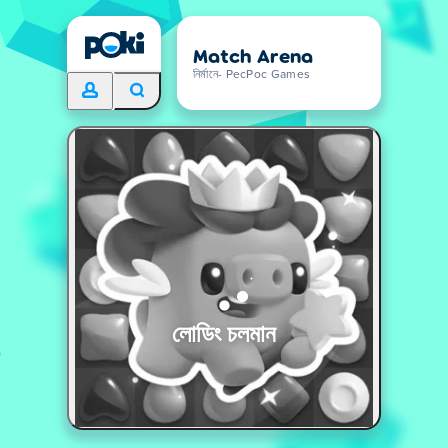
Match Arena
নির্মানে- PecPoc Games
লোডিং চলমান