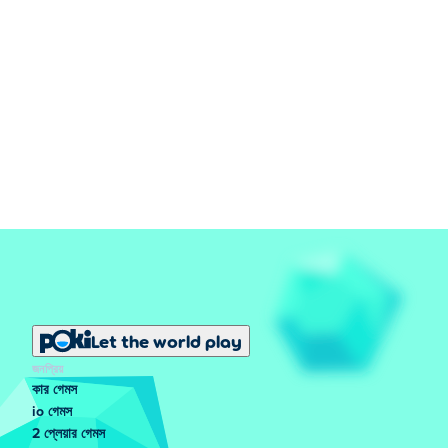
Let the world play
জনপ্রিয়
কার গেমস
io গেমস
2 প্লেয়ার গেমস