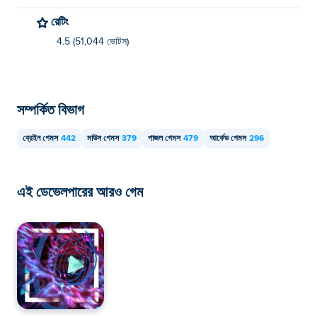
রেটিং
4.5 (51,044 ভোটস)
সম্পর্কিত বিভাগ
ব্রেইন গেমস
442
মাউস গেমস
379
পাজল গেমস
479
আর্কেড গেমস
296
এই ডেভেলপারের আরও গেম