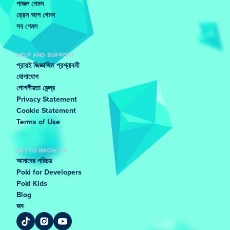
পাজল গেমস
ড্রেস আপ গেমস
সব গেমস
HELP AND SUPPORT
প্রায়ই জিজ্ঞাসিত প্রশ্নাবলী
যোগাযোগ
গোপনীয়তা কেন্দ্র
Privacy Statement
Cookie Statement
Terms of Use
GET TO KNOW US
আমাদের পরিচয়
Poki for Developers
Poki Kids
Blog
জব