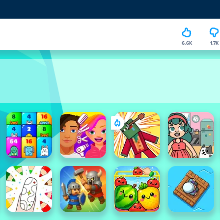
6.6K
1.7K