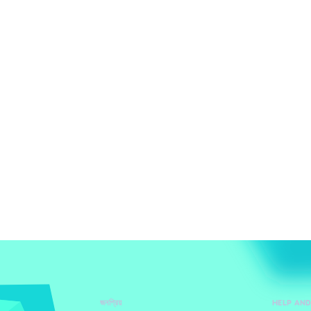
জনপ্রিয়
HELP AN