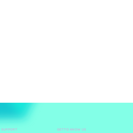
D SUPPORT
GET TO KNOW US