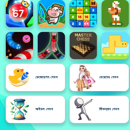
ডেকোরেশন গেমস
মেয়েদের গেমস
আইডল গেমস
স্টিকম্যান গেমস