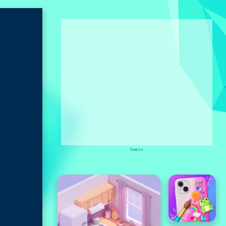
বিজ্ঞাপন