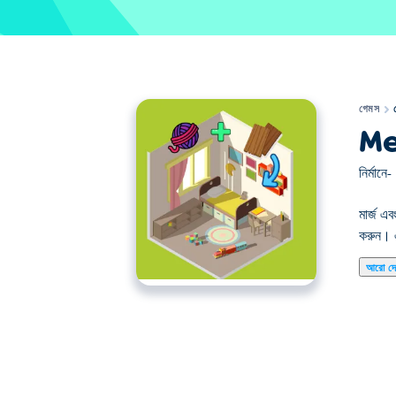
গেমস
Me
নির্মানে-
মার্জ এ
করুন। এ
আরো দ
মার্জ এবং সজ্জা ডিজাইন প্রেমীদের জন্য একত্রীকরণ খেলা!
তাদের ঘরে সাবধানে রাখুন। আপনার অগ্রগতির সাথে সাথে সমস্
প্রস্তুত সবাই যার জন্য অপেক্ষা করছে?
কিভাবে মার্জ এবং সাজসজ্জা খেলতে?