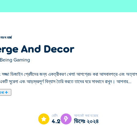
গেমস মার্জ
rge And Decor
Being Gaming
বং সজ্জা ডিজাইন প্রেমীদের জন্য একত্রীকরণ খেলা! আপগ্রেড করা আসবাবপত্র এবং অত্যাশ্
কটি সুরেলা এবং আড়ম্বরপূর্ণ বিন্যাস তৈরি করতে তাদের ঘরে সাবধানে রাখুন। আপনার...
েখো
 আপগ্রেড করা আসবাবপত্র এবং অত্যাশ্চর্য সজ্জা টুকরা তৈরি করতে অভিন্ন আইটেম একত্রিত
ত বিভাগ পূরণ করে, নতুন স্থান, অনন্য উপাদান এবং উত্তেজনাপূর্ণ চ্যালেঞ্জগুলি আনলক কর
রেটিং
আপডেট করা হয়েছে
4.2
ডিসেঃ ২০২৪