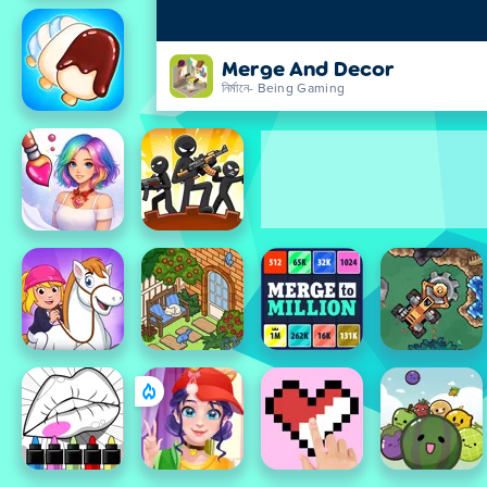
Merge And Decor
নির্মানে- Being Gaming