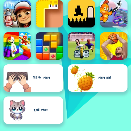
টাইপিং গেমস
গেমস মার্জ
ক্যাট গেমস