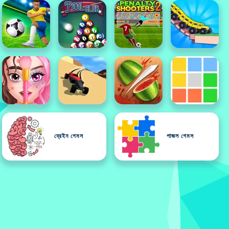
ব্রেইন গেমস
পাজল গেমস