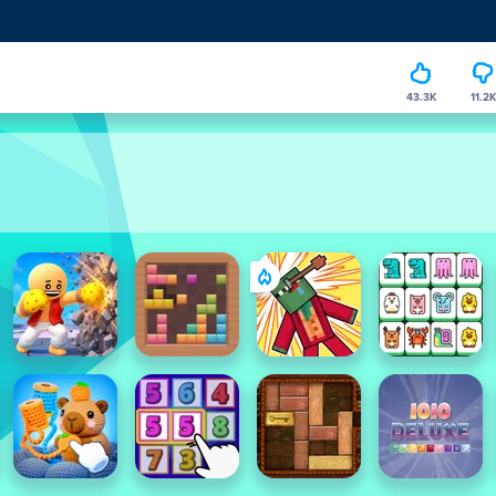
43.3K
11.2K