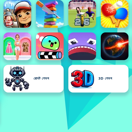
রোবট গেমস
3D গেমস