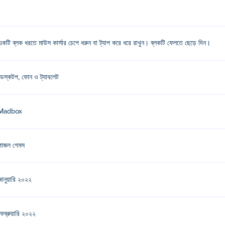
একটি ব্লক ধরতে মাউস কার্সার চেপে ধরুন বা ট্যাপ করে ধরে রাখুন। ব্লকটি ফেলতে ছেড়ে দিন।
ডেস্কটপ, ফোন ও ট্যাবলেট
Madbox
পাজল গেমস
জানুয়ারি ২০২২
ফেব্রুয়ারি ২০২২