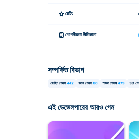
রেটিং
গোপনীয়তা নীতিমালা
সম্পর্কিত বিভাগ
ব্রেইন গেমস
442
ব্লক গেমস
80
পাজল গেমস
479
3D গে
এই ডেভেলপারের আরও গেম