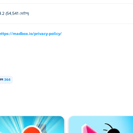
4.2 (54,541 ভোটস)
https://madbox.io/privacy-policy/
মস
364