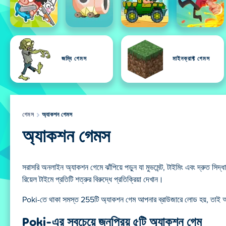
জম্বি গেমস
মাইনক্রাফ্ট গেমস
গেমস
অ্যাকশন গেমস
অ্যাকশন গেমস
সরাসরি অনলাইন অ্যাকশন গেমে ঝাঁপিয়ে পড়ুন যা মুভমেন্ট, টাইমিং এবং দ্রুত সিদ
রিয়েল টাইমে প্রতিটি শত্রুর বিরুদ্ধে প্রতিক্রিয়া দেখান।
Poki-তে থাকা সমস্ত 255টি অ্যাকশন গেম আপনার ব্রাউজারে লোড হয়, তাই আপনি এখ
Poki-এর সবচেয়ে জনপ্রিয় ৫টি অ্যাকশন গেম