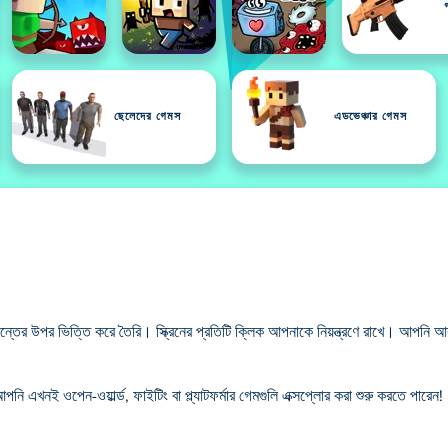
ছেলেদের গেমস
এডভেঞ্চার গেমস
্ধান্তের উপর ভিত্তি করে তৈরি। স্ক্রিনের প্রতিটি ক্লিক আপনাকে নিয়ন্ত্রণে রাখে। আপনি আ
নই ওপেন-ওয়ার্ল্ড, ফাইটিং বা প্ল্যাটফর্মার গেমগুলি এক্সপ্লোর করা শুরু করতে পারেন!