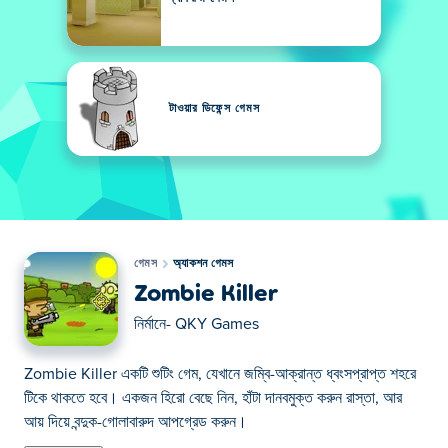
টাওয়ার ডিফেন্স গেমস
গেমস
অ্যাকশন গেমস
Zombie Killer
নির্মানে-
QKY Games
Zombie Killer একটি শুটিং গেম, যেখানে জম্বি-আক্রান্ত ধ্বংসপ্রাপ্ত শহরে
টিকে থাকতে হবে। একজন হিরো বেছে নিন, হাঁটা দানবমুক্ত করুন রাস্তা, আর
আয় দিয়ে বন্দুক-গোলাবারুদ আপগ্রেড করুন।