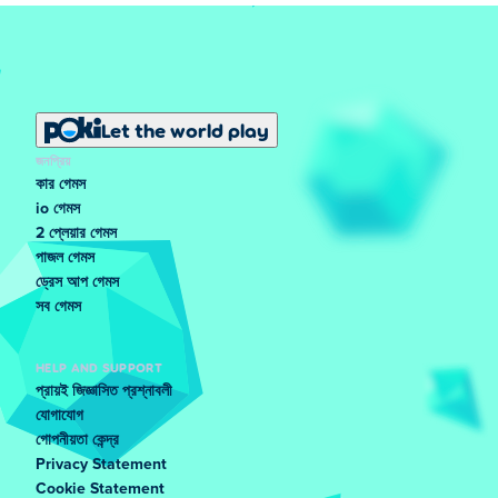
Let the world play
জনপ্রিয়
কার গেমস
io গেমস
2 প্লেয়ার গেমস
পাজল গেমস
ড্রেস আপ গেমস
সব গেমস
HELP AND SUPPORT
প্রায়ই জিজ্ঞাসিত প্রশ্নাবলী
যোগাযোগ
গোপনীয়তা কেন্দ্র
Privacy Statement
Cookie Statement