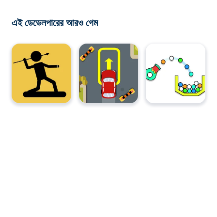
এই ডেভেলপারের আরও গেম