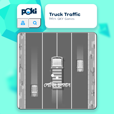
Truck Traffic
নির্মানে- QKY Games
লোডিং চলমান