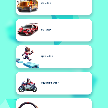
বাস গেমস
কার গেমস
স্কিল গেমস
মোটরবাইক গেমস