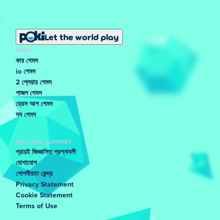
Let the world play
জনপ্রিয়
কার গেমস
io গেমস
2 প্লেয়ার গেমস
পাজল গেমস
ড্রেস আপ গেমস
সব গেমস
HELP AND SUPPORT
প্রায়ই জিজ্ঞাসিত প্রশ্নাবলী
যোগাযোগ
গোপনীয়তা কেন্দ্র
Privacy Statement
Cookie Statement
Terms of Use