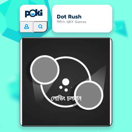
Dot Rush
নির্মানে- QKY Games
লোডিং চলমান