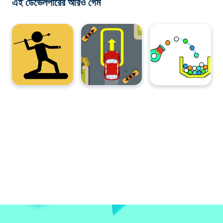
এই ডেভেলপারের আরও গেম