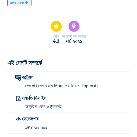
আরো দেখো
এখানে আপনি Dot Rush খেলতে পারেন। Dot Rush আমাদের নির্বাচিত
স্কিল গেমস এর একটি।
রেটিং
আপডেট করা হয়েছে
4.3
মার্চ ২০২১
এই গেমটি সম্পর্কে
কন্ট্রোল
বলগুলো ফ্লিপ করতে Mouse click বা Tap করো।
সমর্থিত ডিভাইস
ডেস্কটপ, ফোন ও ট্যাবলেট
ডেভেলপার
QKY Games