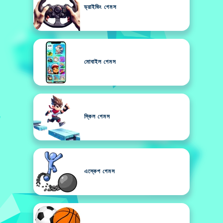
ড্রাইভিং গেমস
মোবাইল গেমস
স্কিল গেমস
এস্কেপ গেমস