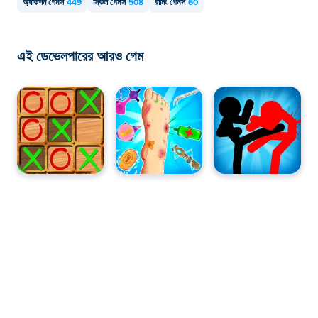
অ্যাকশন গেমস
449
স্কিল গেমস
508
রানিং গেমস
60
এই ডেভেলপারের আরও গেম