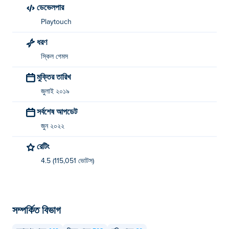
ডেভেলপার
Playtouch
ধরণ
স্কিল গেমস
মুক্তির তারিখ
জুলাই ২০১৯
সর্বশেষ আপডেট
জুন ২০২২
রেটিং
4.5 (115,051 ভোটস)
সম্পর্কিত বিভাগ