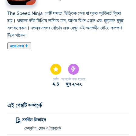
The Speed Ninja একটি দক্ষতা-ভিত্তিক খেলা যা দ্রুত প্রতিবর্ত ক্রিয়া
চায়। ধারালো কাঁটা ডিঙিয়ে লাফিয়ে যান, আগত বিপদ এড়ান এবং মূল্যবান মুদ্রা
সংগ্রহ করুন। যতদূর সম্ভব দৌড়ান এবং দেখুন এই অন্তহীন দৌড়ে কতক্ষণ
টিকে থাকেন।
আরো দেখো
এখানে আপনি The Speed Ninja খেলতে পারেন। The Speed Ninja
আমাদের নির্বাচিত অ্যাকশন গেমস এর একটি।
রেটিং
আপডেট করা হয়েছে
4.5
জুন ২০২২
এই গেমটি সম্পর্কে
সমর্থিত ডিভাইস
ডেস্কটপ, ফোন ও ট্যাবলেট