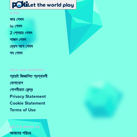
Let the world play
জনপ্রিয়
কার গেমস
io গেমস
2 প্লেয়ার গেমস
পাজল গেমস
ড্রেস আপ গেমস
সব গেমস
HELP AND SUPPORT
প্রায়ই জিজ্ঞাসিত প্রশ্নাবলী
যোগাযোগ
গোপনীয়তা কেন্দ্র
Privacy Statement
Cookie Statement
Terms of Use
GET TO KNOW US
আমাদের পরিচয়