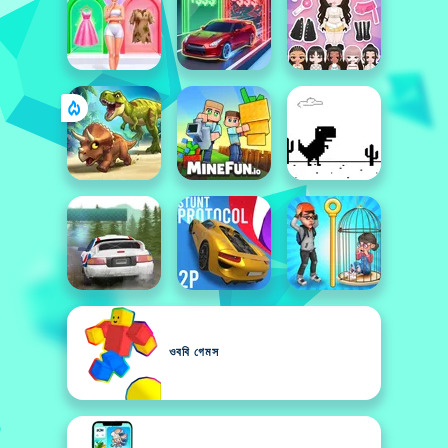
ওববি গেমস