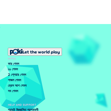
Let the world play
জনপ্রিয়
কার গেমস
io গেমস
2 প্লেয়ার গেমস
পাজল গেমস
ড্রেস আপ গেমস
সব গেমস
HELP AND SUPPORT
প্রায়ই জিজ্ঞাসিত প্রশ্নাবলী