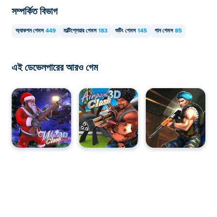
সম্পর্কিত বিভাগ
অ্যাকশন গেমস
449
মাল্টিপ্লেয়ার গেমস
183
শুটিং গেমস
145
গান গেমস
85
এই ডেভেলপারের আরও গেম