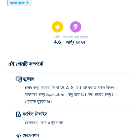
আরো দেখো
এখানে আপনি Ninja Clash Heroes খেলতে পারেন। Ninja Clash
Heroes আমাদের নির্বাচিত শুটিং গেমস এর একটি।
রেটিং
আপডেট করা হয়েছে
4.6
এপ্রি ২০২২
এই গেমটি সম্পর্কে
কন্ট্রোল
চলার জন্য অ্যারো কি বা W, A, S, D। শুট করতে মাউস ক্লিক।
লাফানোর জন্য Spacebar। উবু হতে C। লক মোডের জন্য L।
গ্রেনেড ছুড়তে G।
সমর্থিত ডিভাইস
ডেস্কটপ, ফোন ও ট্যাবলেট
ডেভেলপার