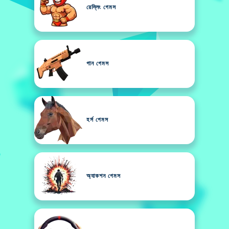
রেস্লিং গেমস
গান গেমস
হর্স গেমস
অ্যাকশন গেমস