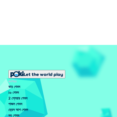
Let the world play
জনপ্রিয়
কার গেমস
io গেমস
2 প্লেয়ার গেমস
পাজল গেমস
ড্রেস আপ গেমস
সব গেমস