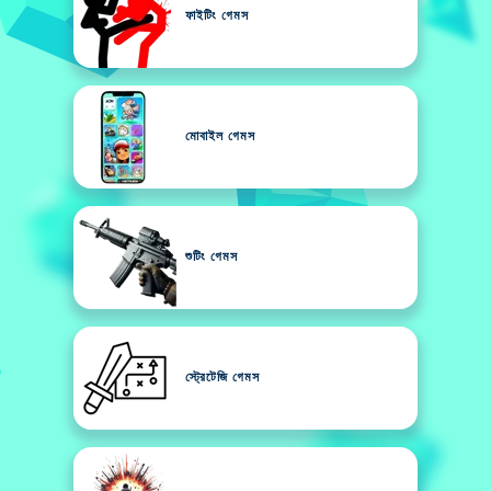
ফাইটিং গেমস
মোবাইল গেমস
শুটিং গেমস
স্ট্রেটেজি গেমস