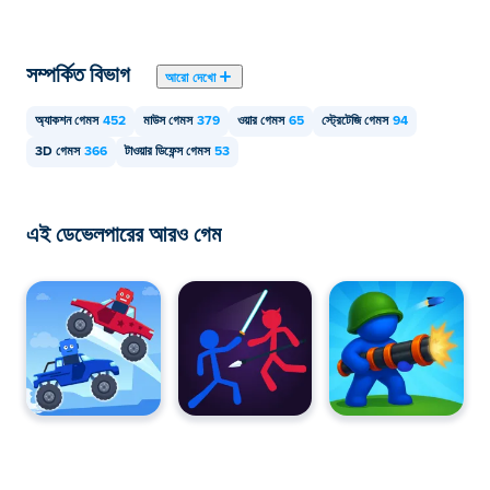
সম্পর্কিত বিভাগ
আরো দেখো
অ্যাকশন গেমস
452
মাউস গেমস
379
ওয়ার গেমস
65
স্ট্রেটেজি গেমস
94
3D গেমস
366
টাওয়ার ডিফেন্স গেমস
53
এই ডেভেলপারের আরও গেম