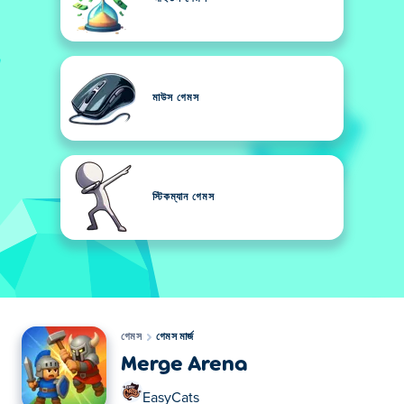
মাউস গেমস
স্টিকম্যান গেমস
গেমস
গেমস মার্জ
Merge Arena
EasyCats