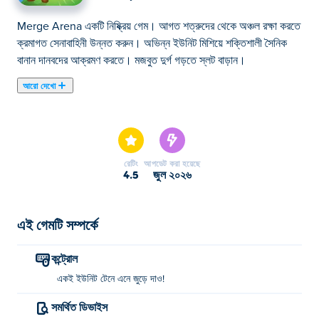
Merge Arena একটি নিষ্ক্রিয় গেম। আগত শত্রুদের থেকে অঞ্চল রক্ষা করতে
ক্রমাগত সেনাবাহিনী উন্নত করুন। অভিন্ন ইউনিট মিশিয়ে শক্তিশালী সৈনিক
বানান দানবদের আক্রমণ করতে। মজবুত দুর্গ গড়তে স্লট বাড়ান।
আরো দেখো
এখানে আপনি Merge Arena খেলতে পারেন। Merge Arena আমাদের
নির্বাচিত গেমস মার্জ এর একটি।
রেটিং
আপডেট করা হয়েছে
4.5
জুল ২০২৬
এই গেমটি সম্পর্কে
কন্ট্রোল
একই ইউনিট টেনে এনে জুড়ে দাও!
সমর্থিত ডিভাইস