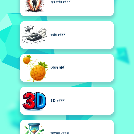
অ্যাকশন গেমস
ওয়ার গেমস
গেমস মার্জ
3D গেমস
আইডল গেমস