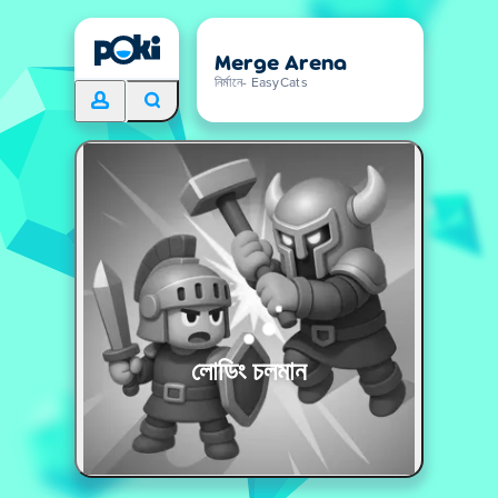
Merge Arena
নির্মানে- EasyCats
লোডিং চলমান