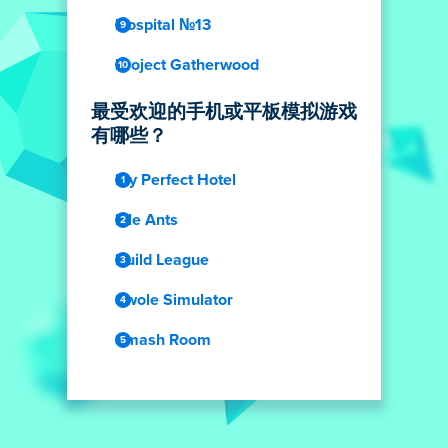
Hospital №13
Project Gatherwood
最受欢迎的手机或平板模拟游戏
有哪些？
My Perfect Hotel
Idle Ants
Build League
Swole Simulator
Smash Room