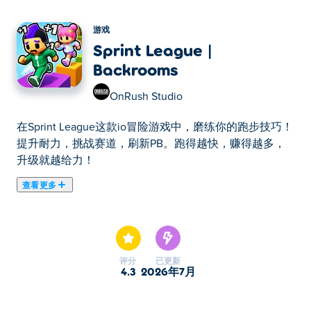
游戏
Sprint League |
Backrooms
OnRush Studio
在Sprint League这款io冒险游戏中，磨练你的跑步技巧！
提升耐力，挑战赛道，刷新PB。跑得越快，赚得越多，
升级就越给力！
查看更多
《Sprint League》是一款终极跑步游戏，你将在其中训
练，成为地球上跑得最快的人！从基础跑步机开始，积累
积分，升级到更好、更快的机器，并与精英跑者竞争赢取
金币。使用你的奖励来解锁超酷的鞋子、时尚的皮肤和强
评分
已更新
大的升级。不断升级，提升你的能力，力争登顶。受热门
4.3
2026年7月
系列游戏《鱿鱼游戏》的启发，《Sprint League》现在
还包含红灯绿灯游戏！你有能力跻身短跑世界的最高联赛