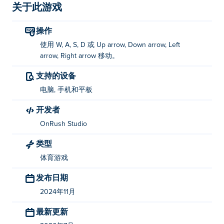
吗？
关于此游戏
立即体验全新游戏模式：Tung Tung Tag！这是一款节奏
操作
明快、但又略带挑战的“捉人游戏”。在这个全新游戏模式
使用 W, A, S, D 或 Up arrow, Down arrow, Left
中，你需要逃离Tung Tung Sahur。在逃离的过程中，你
arrow, Right arrow 移动。
需要尽可能多地收集金币才能赢得游戏。但要小心，如果
他抓住你……你就加入了Tung Tung Sahur团队！
支持的设备
电脑, 手机和平板
如何玩 Sprint League？
开发者
使用 WASD、箭头键或操纵杆移动。
OnRush Studio
谁创建了 Sprint League？
类型
Sprint League 由 OnRush Studio 开发。在 上玩他们的其
体育游戏
他游戏 Poki (宝玩)：
Tribals.io
，
Venge.io
，
Eat the
发布日期
world
，
Shipo.io
，
Arcane Archer
，
Jungle Friends
，
2024年11月
Burger Bounty
，
MagicLand.io
， 和
TexasWorm.io
！
最新更新
我如何免费玩 Sprint League？