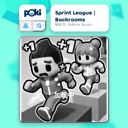
Sprint League |
Backrooms
制作方: OnRush Studio
加载中