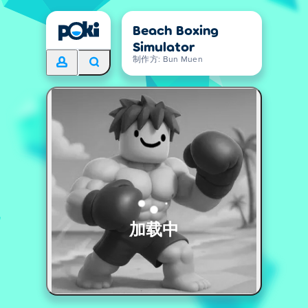
Beach Boxing
Simulator
制作方: Bun Muen
加载中