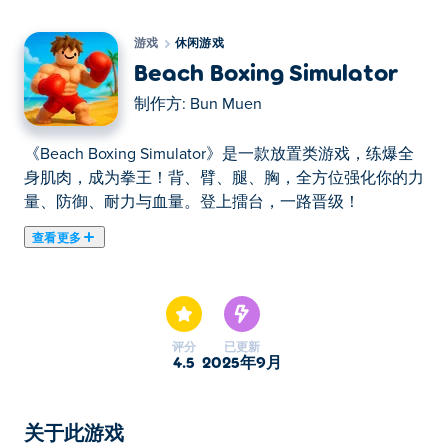
游戏
休闲游戏
Beach Boxing Simulator
制作方:
Bun Muen
《Beach Boxing Simulator》是一款放置类游戏，练爆全
身肌肉，成为拳王！背、臂、腿、胸，全方位强化你的力
量、防御、耐力与血量。登上擂台，一路晋级！
查看更多
Beach Boxing Simulator 是一款以阳光沙滩为背景的训练
游戏，你将在这里打造终极拳击手！使用不同的器材来训
练你的手臂、腿部、核心肌群和背部。训练越刻苦，你就
会变得越强壮。一旦你斗志昂扬，就踏上拳击台，与其他
评分
已更新
玩家一较高低，检验你的实力吧！准备好训练、战斗，成
4.5
2025年9月
为沙滩拳击冠军了吗？
如何玩 Beach Boxing Simulator？
关于此游戏