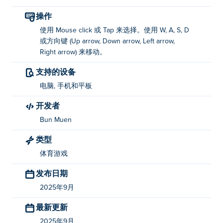
点击或轻触进行选择。使用 WASD、箭头键或摇杆移动。
操作
谁创造了 Beach Boxing Simulator？
使用 Mouse click 或 Tap 来选择。使用 W, A, S, D
或方向键 (Up arrow, Down arrow, Left arrow,
Beach Boxing Simulator 由Bun Muen开发。在 Poki (宝
Right arrow) 来移动。
玩)：
Swole Simulator
！
支持的设备
如何免费玩 Beach Boxing Simulator？
电脑, 手机和平板
开发者
您可以在 Poki 上免费玩 Beach Boxing Simulator。
Bun Muen
我可以在移动设备和桌面上玩 Beach Boxing
Simulator 吗？
类型
体育游戏
Beach Boxing Simulator 可以在您的计算机和手机、平板
电脑等移动设备上玩。
发布日期
2025年9月
最新更新
2025年9月