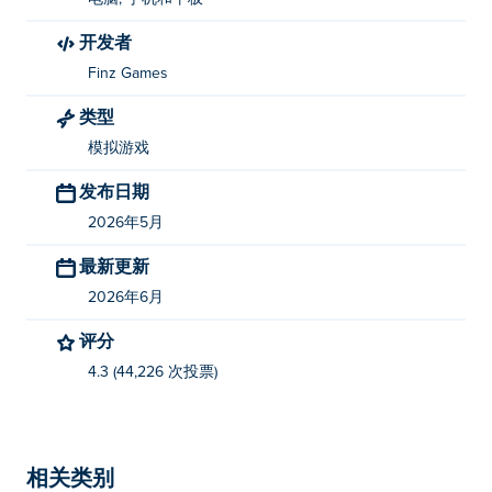
《校园清洁》由 Finz Games 开发。您还可以玩他们的其
开发者
他游戏。 Poki (宝玩)：
Connect Puzzle
，
Punchy Guy
，
indoor-soccer 和
Karate Fighter
！
Finz Games
类型
如何免费玩《校园清洁工》？
模拟游戏
你可以在 Poki 上免费玩 School Cleaning。
发布日期
我可以在手机和电脑上玩《校园清洁》这款游戏
2026年5月
吗？
最新更新
您可以在电脑和移动设备（如手机和平板电脑）上玩《校
2026年6月
园清洁》这款游戏。
评分
4.3 (44,226 次投票)
相关类别