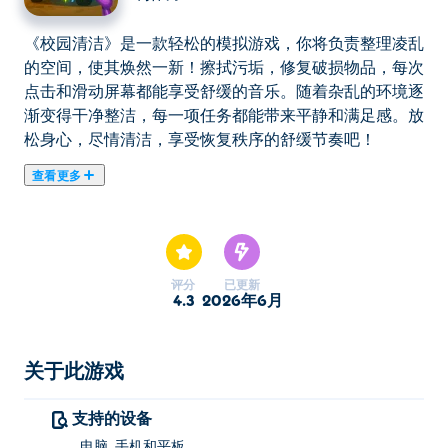
《校园清洁》是一款轻松的模拟游戏，你将负责整理凌乱
的空间，使其焕然一新！擦拭污垢，修复破损物品，每次
点击和滑动屏幕都能享受舒缓的音乐。随着杂乱的环境逐
渐变得干净整洁，每一项任务都能带来平静和满足感。放
松身心，尽情清洁，享受恢复秩序的舒缓节奏吧！
查看更多
《校园清洁》是一款轻松的模拟游戏，你将负责整理凌乱
的空间，使其焕然一新！擦拭污垢，修复破损物品，每次
点击和滑动屏幕都能享受舒缓的音乐。随着杂乱的环境逐
渐变得干净整洁，每一项任务都能带来平静和满足感。放
评分
已更新
松身心，尽情清洁，享受恢复秩序的舒缓节奏吧！
4.3
2026年6月
如何玩“校园清洁”游戏？
关于此游戏
点击或轻触即可播放。
支持的设备
谁创立了“学校清洁”这个概念？
电脑, 手机和平板