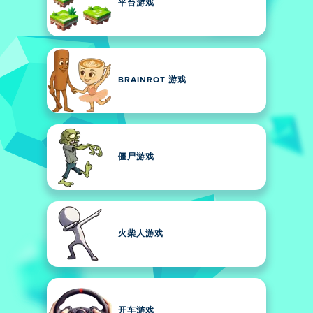
平台游戏
BRAINROT 游戏
僵尸游戏
火柴人游戏
开车游戏