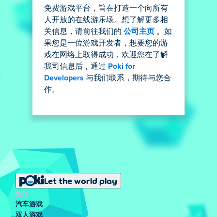
免费游戏平台，旨在打造一个向所有
人开放的在线游乐场。想了解更多相
关信息，请前往我们的
公司主页
。如
果您是一位游戏开发者，想要您的游
戏在网络上取得成功，欢迎您在了解
我司信息后，通过
Poki for
Developers
与我们联系，期待与您合
作。
Let the world play
热门
汽车游戏
双人游戏