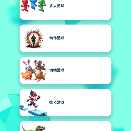
多人游戏
动作游戏
动物游戏
技巧游戏