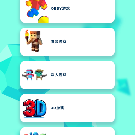
OBBY游戏
冒险游戏
双人游戏
3D游戏