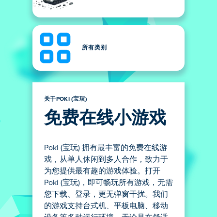
所有类别
关于POKI (宝玩)
免费在线小游戏
Poki (宝玩) 拥有最丰富的免费在线游
戏，从单人休闲到多人合作，致力于
为您提供最有趣的游戏体验。打开
Poki (宝玩)，即可畅玩所有游戏，无需
您下载、登录，更无弹窗干扰。我们
的游戏支持台式机、平板电脑、移动