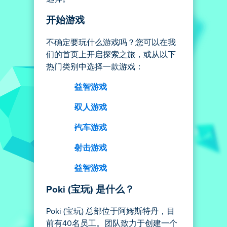
开始游戏
不确定要玩什么游戏吗？您可以在我
们的首页上开启探索之旅，或从以下
热门类别中选择一款游戏：
益智游戏
双人游戏
汽车游戏
射击游戏
益智游戏
Poki (宝玩) 是什么？
Poki (宝玩) 总部位于阿姆斯特丹，目
前有40名员工。团队致力于创建一个