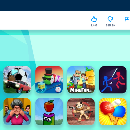
1.4M
285.9K