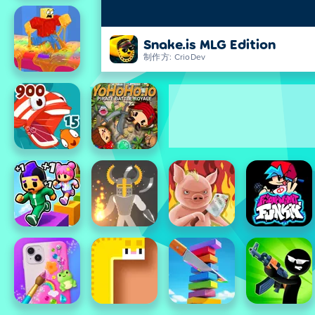
Snake.is MLG Edition
制作方: CrioDev