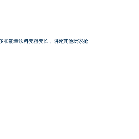
制，狂吃奇多和能量饮料变粗变长，阴死其他玩家抢