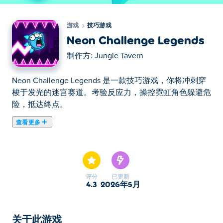
游戏
技巧游戏
Neon Challenge Legends
制作方:
Jungle Tavern
Neon Challenge Legends 是一款技巧游戏，你将冲刺穿
梭于发光的迷宫赛道。考验反应力，操控霓虹角色躲避危
险，抵达终点。
查看更多
《霓虹挑战传奇》是一款街机游戏，挑战玩家运用敏捷的
反应能力，操控小怪兽在不死亡的情况下完成关卡。非常
适合喜欢挑战的玩家！
评分
已更新
躲避尖刺、旋转障碍物和墙壁，确保自身安全。你甚至可
4.3
2026年5月
以利用滑行来获得速度。赚取足够的金币来解锁炫酷的新
皮肤。每个关卡都有3颗星星可以收集，它们隐藏在隐蔽
的地方。你能全部收集到吗？
关于此游戏