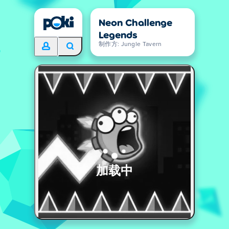
Neon Challenge
Legends
制作方: Jungle Tavern
加载中