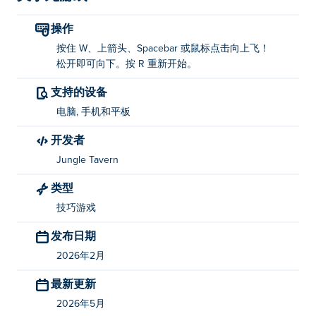
我该如何玩《霓虹挑战传奇》？
操作
按住 W、上箭头、Spacebar 或鼠标点击向上飞！
向上移动：按住 W 键、向上箭头键、空格键或单
松开即可向下。按 R 重新开始。
击鼠标左键
支持的设备
向下移动：松开 W 键、向上箭头键、空格键或鼠
标左键
电脑, 手机和平板
重启：使用 R 键
开发者
Jungle Tavern
谁创造了《霓虹挑战传奇》？
类型
《霓虹挑战传奇》由 Jungle Tavern 开发。您还可以在以
技巧游戏
下平台畅玩他们的其他游戏： Poki (宝玩)：
！
发布日期
如何免费玩《霓虹挑战传奇》？
2026年2月
你可以在 Poki 上免费玩 Neon Challenge Legends。
最新更新
我可以在手机和电脑上玩《霓虹挑战传奇》吗？
2026年5月