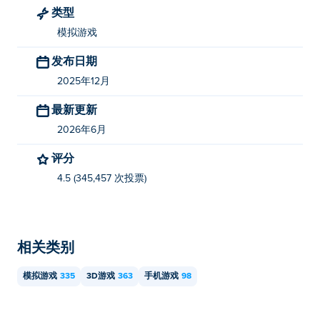
类型
我可以在移动设备和电脑上玩《星球毁灭》吗？
模拟游戏
您可以在电脑和移动设备（如手机和平板电脑）上玩《星
发布日期
球毁灭》。
2025年12月
最新更新
2026年6月
评分
4.5 (345,457 次投票)
相关类别
模拟游戏
335
3D游戏
363
手机游戏
98