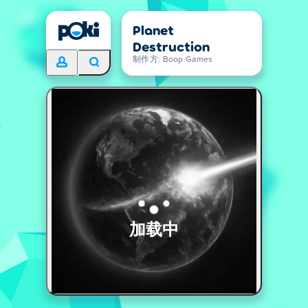
Planet
Destruction
制作方: Boop Games
加载中