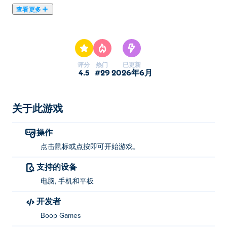
查看更多
《行星毁灭》是一款混乱的沙盒游戏，你将释放威力惊人
的武器，将整个星球炸成碎片！用激光、太空地雷和其他
毁灭性武器轰炸世界——每一种武器都会实时造成壮观的
破坏。看着大陆崩塌、大气层燃烧、文明消亡，尽情释放
评分
热门
已更新
你的宇宙浩劫。准备好一次摧毁一个星球，毁灭整个宇宙
4.5
#29
2026年6月
了吗？
如何玩《星球毁灭》？
关于此游戏
点击或轻触即可开始游戏！
操作
谁制造了星球毁灭？
点击鼠标或点按即可开始游戏。
支持的设备
《星球毁灭》由Boop Games制作。这是他们在PPoki!上
的首款游戏。
电脑, 手机和平板
开发者
如何免费玩《星球毁灭》？
Boop Games
你可以在 Poki 上免费玩 Planet Destruction。