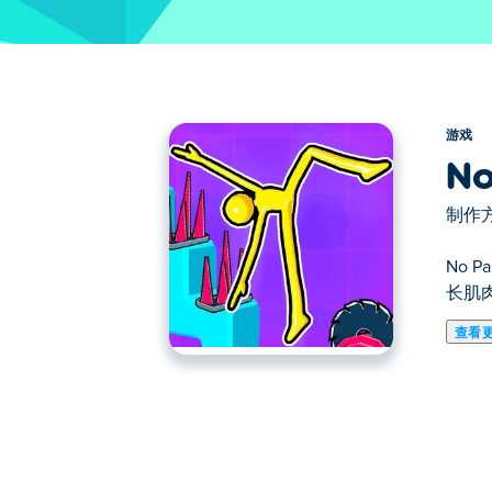
游戏
No
制作方
No 
长肌
查看
《不劳无获》（No Pain No Ga
试一次性造成最大伤害。觉得太简单？游戏
劳无获！
如何玩“不经历痛苦就没有收获”的