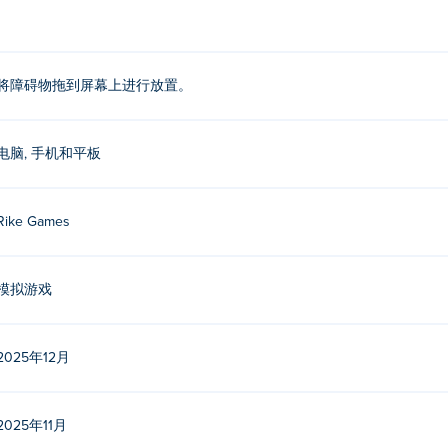
它们！
》？
将障碍物拖到屏幕上进行放置。
mes 开发。这是他们在该平台上的首款游戏！
电脑, 手机和平板
。
Rike Games
 No Gain》这款游戏吗？
和移动设备（如手机和平板电脑）上玩。
模拟游戏
2025年12月
2025年11月