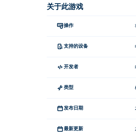
关于此游戏
将障碍物拖到屏幕上，并以最佳方式放置
谁创作了《不经历痛苦就没有收获
操作
《No Pain No Gain》由 Rike Ga
如何免费玩《No Pain No Gain》？
支持的设备
你可以在 Poki 上免费玩 No Pain No Gain
开发者
我可以在手机和电脑上玩《No Pain
《No Pain No Gain》可以在电脑
类型
发布日期
最新更新