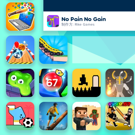
No Pain No Gain
制作方: Rike Games