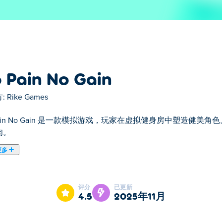
 Pain No Gain
:
Rike Games
Pain No Gain 是一款模拟游戏，玩家在虚拟健身房中塑造健
肉。
更多
in）是对经典布娃娃游戏类型的一次全新演绎。你可以精心设计障碍赛
还提供多种不同的谜题，你的目标是将布娃娃从 A 点运送到 B
评分
已更新
4.5
2025年11月
游戏？