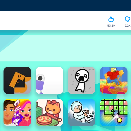
53.9K
7.2K