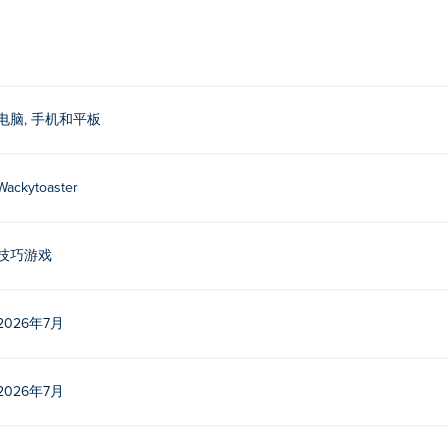
电脑, 手机和平板
Wackytoaster
这是他们在 Poki! 上的第一款游戏。
技巧游戏
2026年7月
Lab》吗？
2026年7月
如手机和平板电脑）上玩。