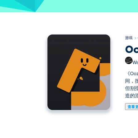
游戏
Oo
Wa
《O
间，
但别
造的
查看
《Oozy's Lab》是一款平台游戏
应，并将你的色彩涂抹在你触碰到的每一
出乎你的意料。帮助Oozy逃离他自己制