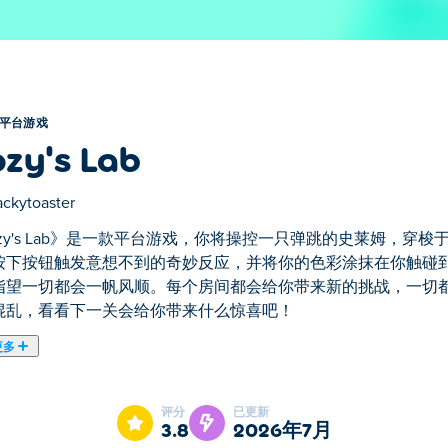
平台游戏
zy's Lab
ckytoaster
ozy's Lab》是一款平台游戏，你将操控一只弹跳的史莱姆，
按下按钮触发意想不到的奇妙反应，并将你的色彩涂抹在你触碰
指望一切都会一帆风顺。每个房间都会给你带来新的挑战，一切都
混乱，看看下一关会给你带来什么惊喜吧！
更多
，你将操控一只弹跳的史莱姆，穿梭于充满惊喜的混乱实验室。跳跃于
个表面。在每个关卡中收集月亮，但别指望一切都会一帆风顺。
评分
已更新
造的混乱，看看下一关会给你带来什么惊喜吧！
3.8
2026年7月