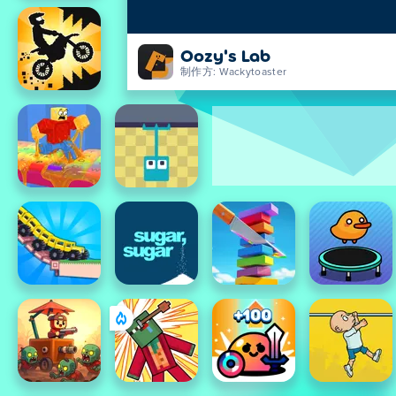
Oozy's Lab
制作方: Wackytoaster