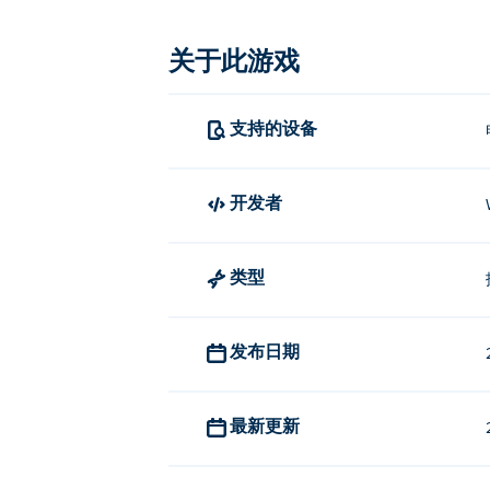
如何玩《Oozy's Lab》？
关于此游戏
跳跃：W 键或向上箭头键
移动：A/D 或左右方向键
支持的设备
重生：R
选择级别：L
开发者
Oozy's Lab是谁创建的？
Oozy's Lab 由 Wackytoaster 制作。
类型
如何免费玩《Oozy's Lab》？
发布日期
你可以在 Poki 上免费玩 Oozy's Lab。
我可以在手机和电脑上玩《Oozy's 
最新更新
Oozy's Lab 可以在电脑和移动设备（