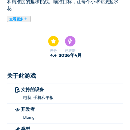
和精准度的趣味挑战。瞄准目标，让每个小球都溅起水
花！
查看更多
《Blumgi Splash》是一款弹跳物理游戏，你需要发射小
球，将它们撞入水中！仔细瞄准，利用滑梯和平台，掌握
物理原理，才能制造出完美的水花。每个关卡都是对时机
和精准度的趣味挑战。瞄准目标，让每个小球都溅起水
评分
已更新
花！
4.4
2026年4月
如何玩 Blumgi Splash？
关于此游戏
点击并按住瞄准，松开射击。
支持的设备
Blumgi Splash是谁开发的？
电脑, 手机和平板
Blumgi Splash 由 Blumgi 开发。玩他们的其他游戏：
开发者
Poki (宝玩)：
Blumgi Slime
，
Blumgi Bounce
，
Blumgi
Ball
，
Blumgi Rocket
，
Blumgi Castle
，
Swingo
，
Blumgi
Blumgi Bloom
， blumgi-dargon，
Blumgi Racers
，
类型