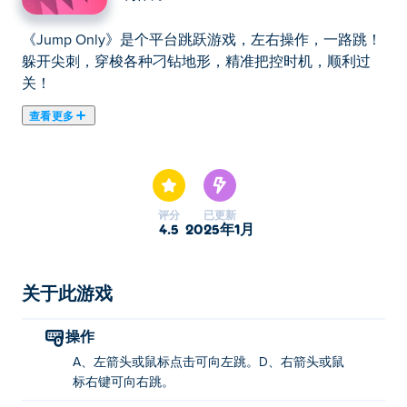
《Jump Only》是个平台跳跃游戏，左右操作，一路跳！
躲开尖刺，穿梭各种刁钻地形，精准把控时机，顺利过
关！
查看更多
跳！这是你唯一的逃脱方法……Jump Only 是一款高技能
平台游戏，你可以展示你惊人的反应时间和跳跃技巧。在
通往终点线的路上，你需要跳跃绕过危险的障碍物，躲避
尖刺和锯片。有 49 个不同的关卡供你征服，你的旅程伴
评分
已更新
随着动听的背景音乐。每隔几个关卡，主题就会发生变
4.5
2025年1月
化，为你带来不同的挑战。你有能力登上顶峰吗？
我该如何玩“仅跳跃”？
关于此游戏
避开障碍物并跳跃到终点线。
操作
向左跳跃：A、左箭头键或鼠标左键。
A、左箭头或鼠标点击可向左跳。D、右箭头或鼠
标右键可向右跳。
向右跳跃：D、右箭头键或鼠标右键。