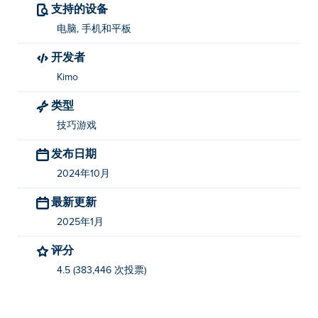
支持的设备
谁创建了 Jump Only？
电脑, 手机和平板
Jump Only 由 Kimo 制作。这是他们在 Poki 上的第一款
开发者
游戏！
Kimo
我如何才能免费玩 Jump Only？
类型
技巧游戏
您可以在Poki 上免费玩 Jump Only。
发布日期
我可以在移动设备和桌面上玩“Jump Only”吗？
2024年10月
Jump Only 可以在您的计算机和手机、平板电脑等移动设
最新更新
备上播放。
2025年1月
评分
4.5 (383,446 次投票)