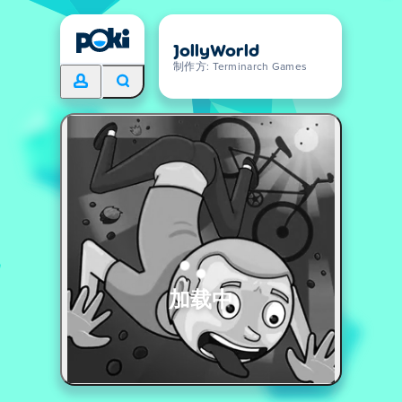
JollyWorld
制作方: Terminarch Games
加载中