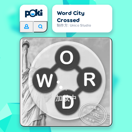
Word City
Crossed
制作方: Unico Studio
加载中