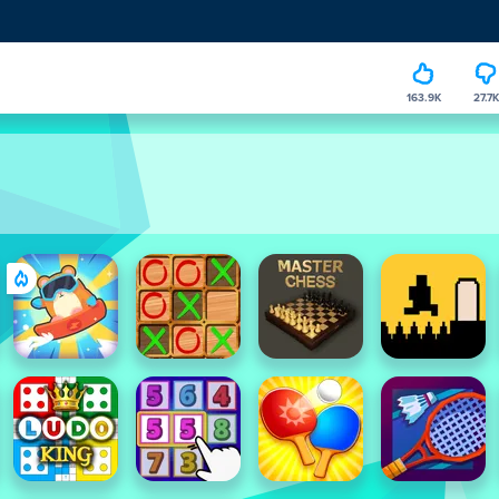
163.9K
27.7K