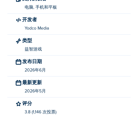
谁创建了 Numbers Match 2448？
电脑, 手机和平板
开发者
Numbers Match 2448 由 Yodco Media 开发。您还可以在
以下平台玩他们的其他游戏： Poki (宝玩)：
Draw the
Yodco Media
Road
！
类型
如何免费玩 Numbers Match 2448？
益智游戏
发布日期
您可以在 Poki 上免费玩 Numbers Match 2448。
2026年6月
我可以在手机和电脑上玩 Numbers Match 2448
吗？
最新更新
2026年5月
您可以在电脑和移动设备（如手机和平板电脑）上玩
Numbers Match 2448 游戏。
评分
3.8 (1,146 次投票)