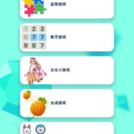
益智游戏
数字游戏
女生小游戏
合成游戏