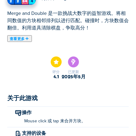
Merge and Double 是一款挑战大数字的益智游戏。将相
同数值的方块相邻排列以进行匹配。碰撞时，方块数值会
翻倍。利用道具清除棋盘，争取高分！
查看更多
在 Merge and Double 中，一切都与大数字有关！在这个
牌组匹配游戏中，您需要将相同值的数字排成一行，以便
匹配它们。当两个数字匹配时，牌组的值将翻倍！卡住了
还是需要提升？别担心，有多种强化道具可以帮助您！您
评分
已更新
能合并最大的数字并获得最高分吗？
4.1
2025年5月
如何玩“合并和加倍”？
关于此游戏
单击或点击即可合并图块！
操作
谁创建了 Merge 和 Double？
Mouse click 或 tap 来合并方块。
Merge and Double 由 Adgard 开发。在 上玩他们的其他
支持的设备
游戏 Poki (宝玩)：
Freecell Solitaire
，
Merge Mosaics
和